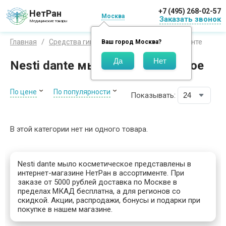
+7 (495) 268-02-57
НетРан
Москва
Заказать звонок
Медицинские товары
Нести данте
Главная
Средства гигиены
Бренды
Ваш город
Москва
?
Nesti dante мыло косметическое
По цене
По популярности
Показывать:
В этой категории нет ни одного товара.
Nesti dante мыло косметическое представлены в
интернет-магазине НетРан в ассортименте. При
заказе от 5000 рублей доставка по Москве в
пределах МКАД бесплатна, а для регионов со
скидкой. Акции, распродажи, бонусы и подарки при
покупке в нашем магазине.