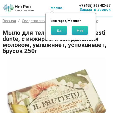
+7 (495) 268-02-57
НетРан
Москва
Заказать звонок
Медицинские товары
Главная
Средства гигиены
Бренды
Нести данте
Ваш город
Москва
?
Мыло для тела Нести данте / Nesti
dante, с инжиром и миндальным
молоком, увлажняет, успокаивает,
брусок 250г