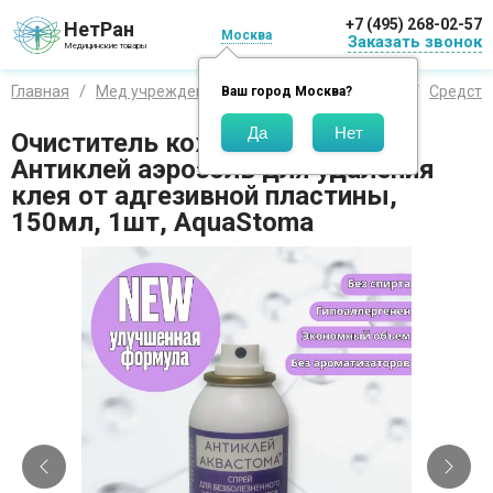
+7 (495) 268-02-57
НетРан
Москва
Заказать звонок
Медицинские товары
Главная
Мед учреждения
Стома и недержание
Средств
Ваш город
Москва
?
Очиститель кожи Аквастома-
Антиклей аэрозоль для удаления
клея от адгезивной пластины,
150мл, 1шт, AquaStoma