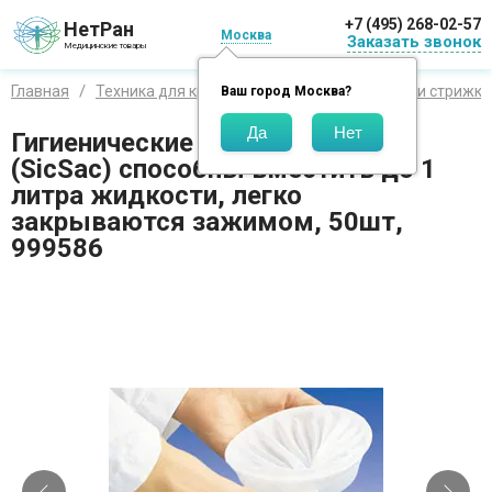
+7 (495) 268-02-57
НетРан
Москва
Заказать звонок
Медицинские товары
Главная
Техника для красоты и здоровья
Бритье и стрижка
Ваш город
Москва
?
Гигиенические пакеты ЗигЗаг
(SicSac) способны вместить до 1
литра жидкости, легко
закрываются зажимом, 50шт,
999586