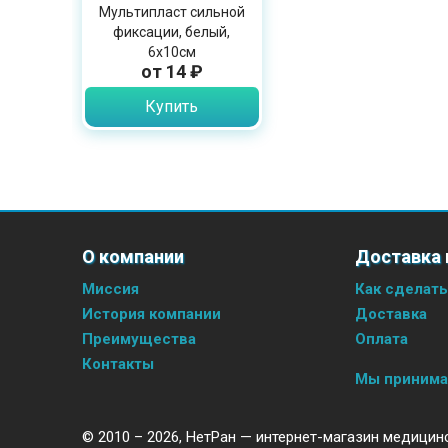
Мультипласт сильной
фиксации, белый,
6х10см
от 14 ₽
Купить
О компании
Доставка 
Миссия
Как сделать
История компании
Доставка
Преимущества
Оплата
Контакты
Мы приним
© 2010 – 2026,
НетРан — интернет-магазин медицин