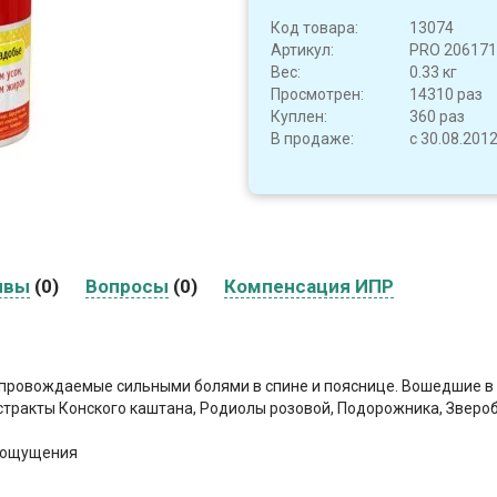
Код товара:
13074
Артикул:
PRO 206171
Вес:
0.33 кг
Просмотрен:
14310 раз
Куплен:
360 раз
В продаже:
с 30.08.201
ывы
(0)
Вопросы
(0)
Компенсация ИПР
сопровождаемые сильными болями в спине и пояснице. Вошедшие в
стракты Конского каштана, Родиолы розовой, Подорожника, Звероб
е ощущения