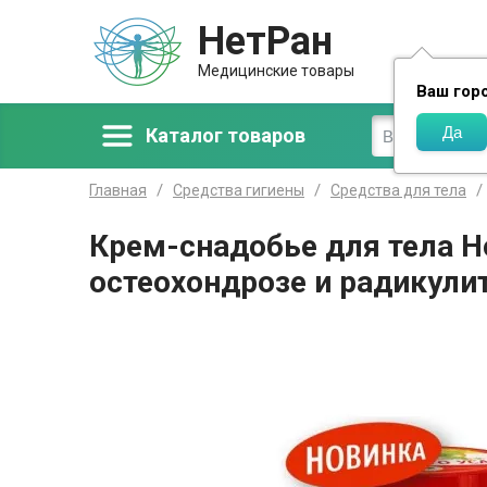
НетРан
Доставка
Медицинские товары
Ваш гор
Каталог товаров
Главная
Средства гигиены
Средства для тела
Крем-снадобье для тела Н
остеохондрозе и радикули