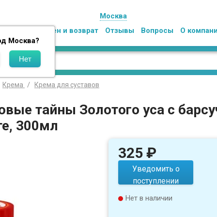
Москва
Оплата
Обмен и возврат
Отзывы
Вопросы
О компан
од
Москва
?
Крема
Крема для суставов
овые тайны Золотого уса с барс
те, 300мл
325
₽
Уведомить о
поступлении
Нет в наличии