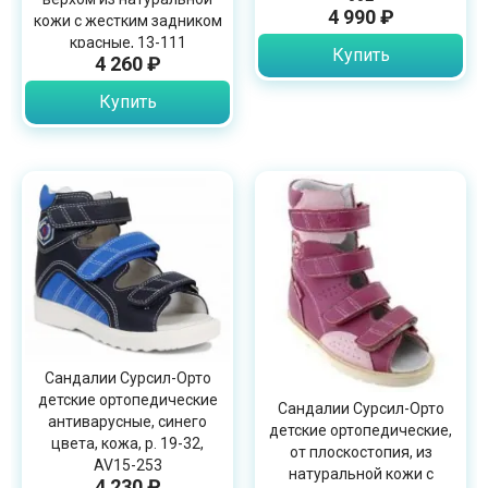
4 990 ₽
кожи с жестким задником
красные, 13-111
Купить
4 260 ₽
Купить
Сандалии Сурсил-Орто
детские ортопедические
Сандалии Сурсил-Орто
антиварусные, синего
детские ортопедические,
цвета, кожа, р. 19-32,
от плоскостопия, из
AV15-253
натуральной кожи с
4 230 ₽