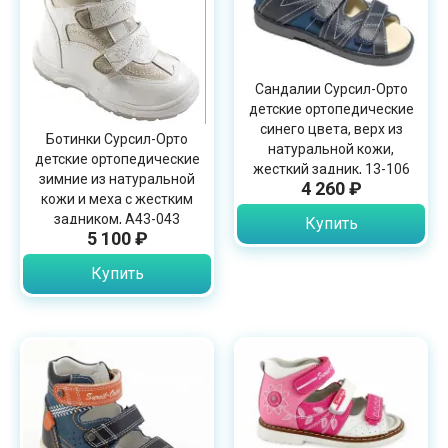
Сандалии Сурсил-Орто
детские ортопедические
синего цвета, верх из
Ботинки Сурсил-Орто
натуральной кожи,
детские ортопедические
жесткий задник, 13-106
зимние из натуральной
4 260 ₽
кожи и меха с жестким
задником, А43-043
Купить
5 100 ₽
Купить