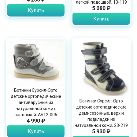
легкой подошвой, 13-119
5 080 ₽
Купить
Купить
Ботинки Сурсил-Орто
детские ортопедические
Ботинки Сурсил-Орто
антиварусные из
детские ортопедические
натуральной кожи с
демисезонные, верх и
застежкой, AV12-006
подкладки из
4 990 ₽
натуральной кожи, 23-219
5 930 ₽
Купить
размер 20