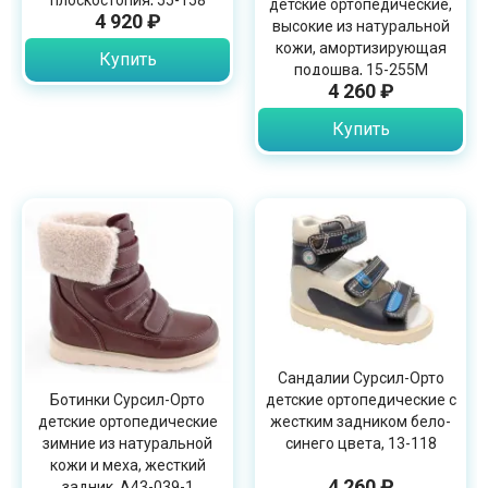
плоскостопия, 55-158
детские ортопедические,
4 920 ₽
высокие из натуральной
кожи, амортизирующая
Купить
подошва, 15-255M
4 260 ₽
Купить
Сандалии Сурсил-Орто
детские ортопедические с
Ботинки Сурсил-Орто
жестким задником бело-
детские ортопедические
синего цвета, 13-118
зимние из натуральной
кожи и меха, жесткий
4 260 ₽
задник, А43-039-1