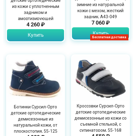
детские ортопедические
зимние из натуральной
из кожи с уплотненным
кожи с мехом, жесткий
задником и
задник, А43-049
амортизирующей
7 060 ₽
4 260 ₽
подошой, 15-255S
Купить
Купить
Бесплатная доставка
Кроссовки Сурсил-Орто
Ботинки Сурсил-Орто
детские ортопедические
детские ортопедические
демисезонные из кожи со
демисезонные из
съемной стелькой, с
натуральной кожи, от
супинатором, 55-168
плоскостопия, 55-125