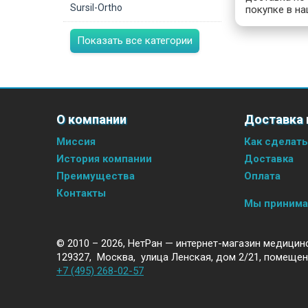
Sursil-Ortho
покупке в на
Показать все категории
О компании
Доставка 
Миссия
Как сделать
История компании
Доставка
Преимущества
Оплата
Контакты
Мы приним
© 2010 – 2026,
НетРан — интернет-магазин медицин
129327
,
Москва
,
улица Ленская, дом 2/21, помещен
+7 (495) 268-02-57