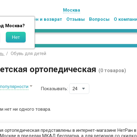
Москва
Оплата
Обмен и возврат
Отзывы
Вопросы
О компан
од
Москва
?
Обувь для детей
вь
детская ортопедическая
(0 товаров)
 популярности
Показывать:
ии нет ни одного товара.
я ортопедическая представлены в интернет-магазине НетРан в 
Москве в пределах МКАД бесплатна, а для регионов со скидкой