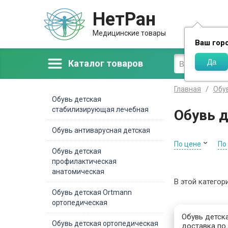
НетРан
Доставка
Медицинские товары
Ваш гор
Каталог товаров
Главная
Обу
Обувь детская
стабилизирующая лечебная
Обувь 
Обувь антиварусная детская
По цене
По
Обувь детская
профилактическая
анатомическая
В этой категор
Обувь детская Ortmann
ортопедическая
Обувь детска
Обувь детская ортопедическая
доставка по 