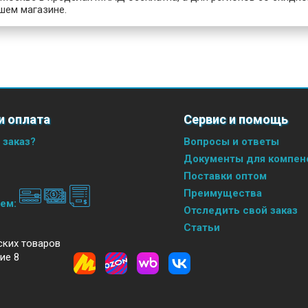
шем магазине.
и оплата
Сервис и помощь
 заказ?
Вопросы и ответы
Документы для компенс
Поставки оптом
Преимущества
аем:
Отследить свой заказ
Статьи
ских товаров
ие 8