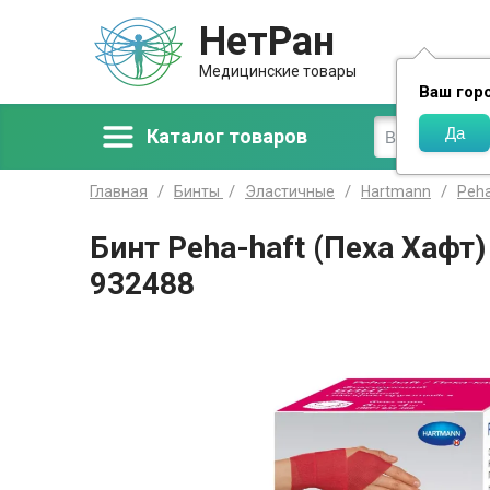
НетРан
Доставка
Медицинские товары
Ваш гор
Каталог товаров
Главная
Бинты
Эластичные
Hartmann
Peha
Бинт Peha-haft (Пеха Хафт
932488