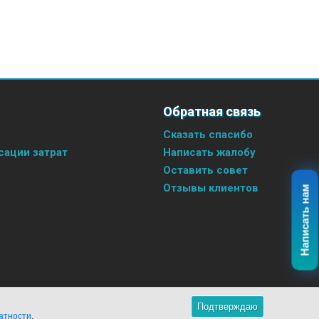
Обратная связь
Сказать спасибо
ации затрат
Написать жалобу
Оставить совет
Отзывы клиентов
Написать нам
Подтверждаю
атности
.