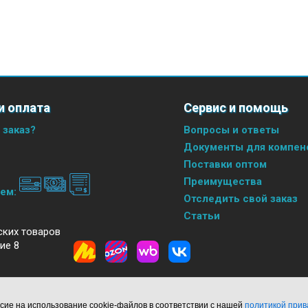
и оплата
Сервис и помощь
 заказ?
Вопросы и ответы
Документы для компенс
Поставки оптом
Преимущества
аем:
Отследить свой заказ
Статьи
ских товаров
ие 8
сие на использование cookie-файлов в соответствии с нашей
политикой прив