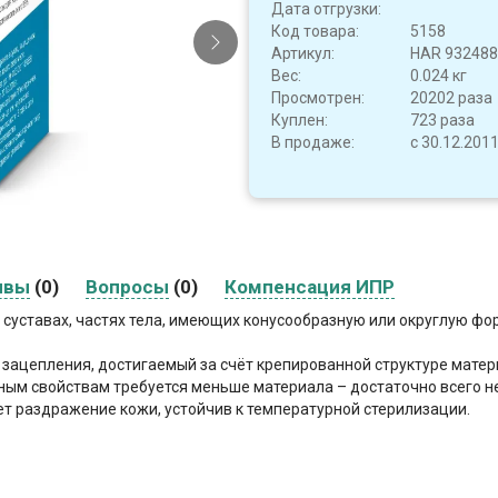
Дата отгрузки:
Код товара:
5158
Артикул:
HAR 932488
Вес:
0.024 кг
Просмотрен:
20202 раза
Куплен:
723 раза
В продаже:
с 30.12.201
ывы
(0)
Вопросы
(0)
Компенсация ИПР
 суставах, частях тела, имеющих конусообразную или округлую фо
ацепления, достигаемый за счёт крепированной структуре матери
ым свойствам требуется меньше материала – достаточно всего не
ет раздражение кожи, устойчив к температурной стерилизации.