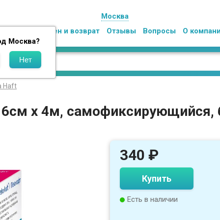
Москва
Оплата
Обмен и возврат
Отзывы
Вопросы
О компан
од
Москва
?
 Haft
) 6см х 4м, самофиксирующийся, 
340
₽
Купить
Есть в наличии