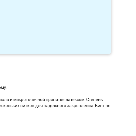
1
рму.
ала и микроточечной пропитке латексом. Степень
скольких витков для надёжного закрепления. Бинт не