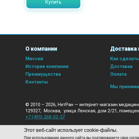
Купить
О компании
Доставка 
Миссия
Как сделать
История компании
Доставка
Преимущества
Оплата
Контакты
Мы приним
© 2010 – 2026,
НетРан — интернет-магазин медицин
129327
,
Москва
,
улица Ленская, дом 2/21, помещен
+7 (495) 268-02-57
Этот веб-сайт использует cookie-файлы.
При использовании данного сайта вы подтверждаете свое согла