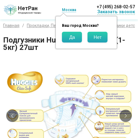
+7 (495) 268-02-57
НетРан
Москва
Заказать звонок
Медицинские товары
Главная
Прокладки, Пеленки, Подгузники
Подгузники детск
Ваш город
Москва
?
Подгузники Huggies Elite Soft 1 (1-
5кг) 27шт