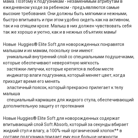
мама. Поэтому к подгузникам - незаменимым атрибутам в
ежедневном уходе за ребенком - предъявляются самые
высокие требования. Они должны быть мягкими и нежными,
быстро впитывать и при этом удобно сидеть как на активном,
так и на спящем крохе. Малыш в них должен чувствовать себя
так же хорошо и уютно, как и в нежных объятиях мамы!
Новые Huggies® Elite Soft для новорожденных понравятся
малышам и их мамам, поскольку они имеют:
уникальный внутренний слой со специальными подушечками,
которые обеспечивают невероятную мягкость
застёжки-липучки, которые крепятся в любом месте
индикатор влаги подгузника, который меняет цвет, когда
приходит время его менять
эластичный поясок, который прекрасно прилегает к телу
малыша
специальный кармашек для жидкого стула, обеспечивающий
дополнительную защиту от протекания
Новые Huggies® Elite Soft для новорожденных содержат
впитывающий слой Soft Absorb, который за секунды вбирает
жидкий стул и влагу, а 100%-ный органический хлопок** в
составе подгузника придает ему еще больше нежности.