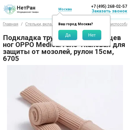
+7 (495) 268-02-57
НетРан
Москва
Заказать звонок
Медицинские товары
Главная
Стельки, вкладыши и приспособления
Приспособле
Ваш город
Москва
?
Подкладка трубчатая для пальцев
ног OPPO Medical геле-тканевая для
защиты от мозолей, рулон 15см,
6705