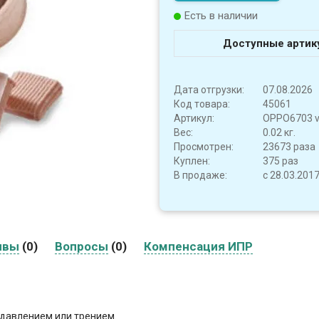
Есть в наличии
Доступные артик
Дата отгрузки:
07.08.2026
Код товара:
45061
Артикул:
OPPO6703 v
Вес:
0.02 кг.
Просмотрен:
23673 раза
Куплен:
375 раз
В продаже:
с 28.03.201
ывы
(0)
Вопросы
(0)
Компенсация ИПР
давлением или трением.