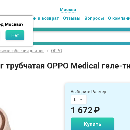
Москва
Оплата
Обмен и возврат
Отзывы
Вопросы
О компан
од
Москва
?
риспособления для ног
OPPO
г трубчатая OPPO Medical геле-т
Выберите Размер:
1 672
₽
Купить