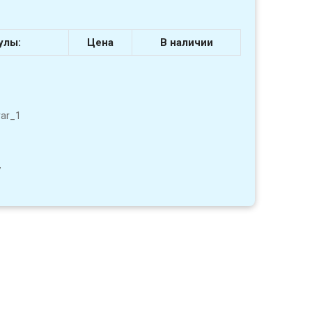
улы:
Цена
В наличии
ar_1
7