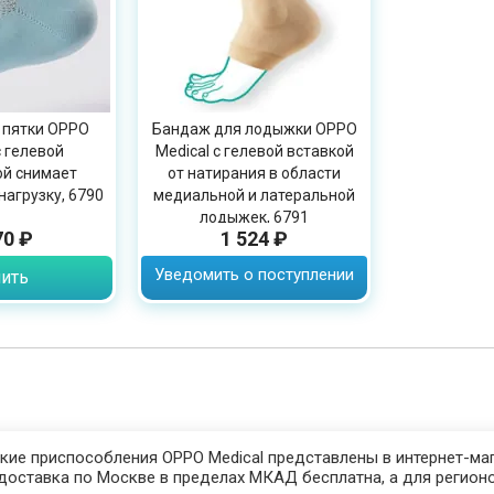
 пятки OPPO
Бандаж для лодыжки OPPO
с гелевой
Medical с гелевой вставкой
й снимает
от натирания в области
нагрузку, 6790
медиальной и латеральной
лодыжек, 6791
70 ₽
1 524 ₽
Уведомить о поступлении
ить
кие приспособления OPPO Medical представлены в интернет-маг
доставка по Москве в пределах МКАД бесплатна, а для регионо