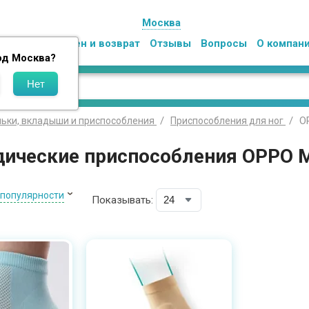
Москва
Оплата
Обмен и возврат
Отзывы
Вопросы
О компан
од
Москва
?
O
льки, вкладыши и приспособления
Приспособления для ног
дические приспособления OPPO M
 популярности
Показывать: