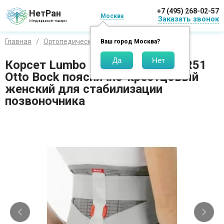
+7 (495) 268-02-57
НетРан
Москва
Заказать звонок
Медицинские товары
Главная
Ортопедические изделия
Отто Бокк
Ваш город
Москва
?
Корсет Lumbo Direxa Woman 50R51
Otto Bock пояснично-крестцовый
женский для стабилизации
позвоночника