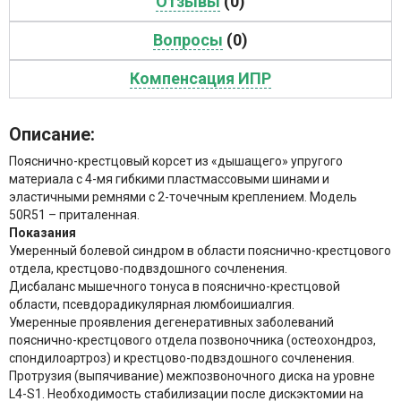
Отзывы
(0)
Вопросы
(0)
Компенсация ИПР
Описание:
Пояснично-крестцовый корсет из «дышащего» упругого
материала с 4-мя гибкими пластмассовыми шинами и
эластичными ремнями с 2-точечным креплением. Модель
50R51 – приталенная.
Показания
Умеренный болевой синдром в области пояснично-крестцового
отдела, крестцово-подвздошного сочленения.
Дисбаланс мышечного тонуса в пояснично-крестцовой
области, псевдорадикулярная люмбоишиалгия.
Умеренные проявления дегенеративных заболеваний
пояснично-крестцового отдела позвоночника (остеохондроз,
спондилоартроз) и крестцово-подвздошного сочленения.
Протрузия (выпячивание) межпозвоночного диска на уровне
L4-S1. Необходимость стабилизации после дискэктомии на