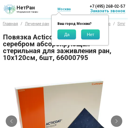
+7 (495) 268-02-57
НетРан
Москва
Заказать звонок
Медицинские товары
Главная
Лечение ран
Средства по производителю
Smit
Ваш город
Москва
?
Повязка Acticoat (Актикоат) с
серебром абсорбирующая
стерильная для заживления ран,
10х120см, 6шт, 66000795