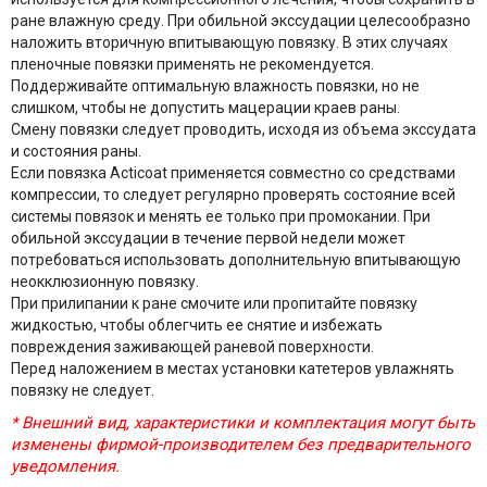
ране влажную среду. При обильной экссудации целесообразно
наложить вторичную впитывающую повязку. В этих случаях
пленочные повязки применять не рекомендуется.
Поддерживайте оптимальную влажность повязки, но не
слишком, чтобы не допустить мацерации краев раны.
Смену повязки следует проводить, исходя из объема экссудата
и состояния раны.
Если повязка Acticoat применяется совместно со средствами
компрессии, то следует регулярно проверять состояние всей
системы повязок и менять ее только при промокании. При
обильной экссудации в течение первой недели может
потребоваться использовать дополнительную впитывающую
неокклюзионную повязку.
При прилипании к ране смочите или пропитайте повязку
жидкостью, чтобы облегчить ее снятие и избежать
повреждения заживающей раневой поверхности.
Перед наложением в местах установки катетеров увлажнять
повязку не следует.
* Внешний вид, характеристики и комплектация могут быть
изменены фирмой-производителем без предварительного
уведомления.