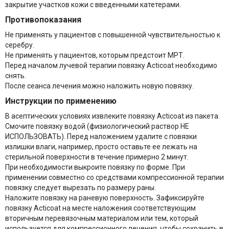
закрытие участков кожи с введенными катетерами.
Противопоказания
Не применять у пациентов с повышенной чувствительностью к
серебру.
Не применять у пациентов, которым предстоит МРТ.
Перед началом лучевой терапии повязку Acticoat необходимо
снять.
После сеанса лечения можно наложить новую повязку.
Инструкции по применению
В асептических условиях извлеките повязку Acticoat из пакета.
Смочите повязку водой (физиологический раствор НЕ
ИСПОЛЬЗОВАТЬ). Перед наложением удалите с повязки
излишки влаги, например, просто оставьте ее лежать на
стерильной поверхности в течение примерно 2 минут.
При необходимости выкроите повязку по форме. При
применении совместно со средствами компрессионной терапии
повязку следует вырезать по размеру раны.
Наложите повязку на раневую поверхность. Зафиксируйте
повязку Acticoat на месте наложения соответствующим
вторичным перевязочным материалом или тем, который
используется для компрессионного лечения, чтобы сохранить в