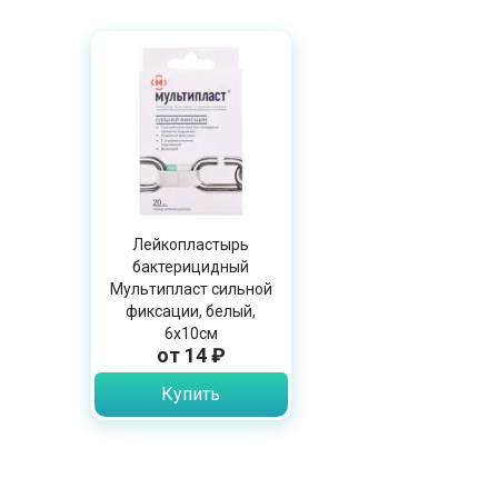
Лейкопластырь
бактерицидный
Мультипласт сильной
фиксации, белый,
6х10см
от 14 ₽
Купить