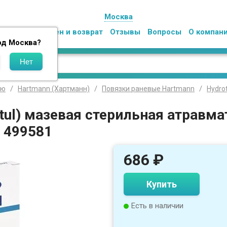
Москва
Оплата
Обмен и возврат
Отзывы
Вопросы
О компан
од
Москва
?
лю
Hartmann (Хартманн)
Повязки раневые Hartmann
Hydrot
tul) мазевая стерильная атравм
, 499581
686
₽
Купить
Есть в наличии