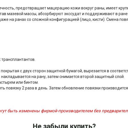
ичность, предотвращает мацерацию кожи вокруг раны, имеет круп
тав мазевой массы, абсорбируют экссудат и поддерживают в ране
даже на ранах со сложной конфигурацией (лицо, кисти). Смена пов
 трансплантантов.
, покрытая с двух сторон защитной бумагой, вырезается в соответ
 накладывается на рану, затем снимается второй защитный слой.
астырем или бинтом.
ь повязку 2 раза в день. Затем обновление повязки производится
могут быть изменены фирмой-производителем без предварите
Не забыли купить?