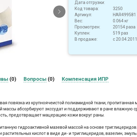
Дата отгрузки:
Код товара:
3250
Артикул:
HAR499581
Вес:
0.064 кг
Просмотрен:
20154 раза
Куплен:
519 раз
В продаже:
с 20.04.201
ывы
(0)
Вопросы
(0)
Компенсация ИПР
я повязка из крупноячеистой полиамидной ткани, пропитанная м
й массы абсорбируют экссудат и поддерживают в ране влажную ср
ость, предотвращает мацерацию кожи вокруг раны.
питанную гидроактивной мазевой массой на основе триглицеридов
 растительных кислот в виде ди- и триглицеридов, вазелин, эмуль