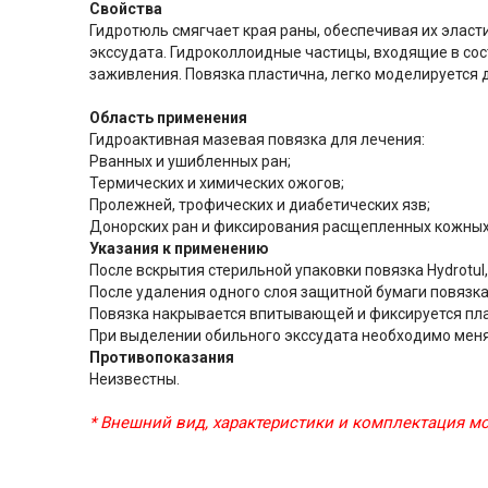
Свойства
Гидротюль смягчает края раны, обеспечивая их эласт
экссудата. Гидроколлоидные частицы, входящие в сос
заживления. Повязка пластична, легко моделируется 
Область применения
Гидроактивная мазевая повязка для лечения:
Рванных и ушибленных ран;
Термических и химических ожогов;
Пролежней, трофических и диабетических язв;
Донорских ран и фиксирования расщепленных кожных
Указания к применению
После вскрытия стерильной упаковки повязка Hydrotul
После удаления одного слоя защитной бумаги повязка
Повязка накрывается впитывающей и фиксируется пл
При выделении обильного экссудата необходимо менят
Противопоказания
Неизвестны.
* Внешний вид, характеристики и комплектация 