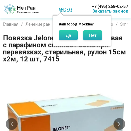
+7 (495) 268-02-57
НетРан
Москва
Заказать звонок
Медицинские товары
Главная
Лечение ран
Средства по производителю
Smit
Ваш город
Москва
?
Повязка Jelonet мазевая марлевая
с парафином снижает боль при
перевязках, стерильная, рулон 15см
x2м, 12 шт, 7415