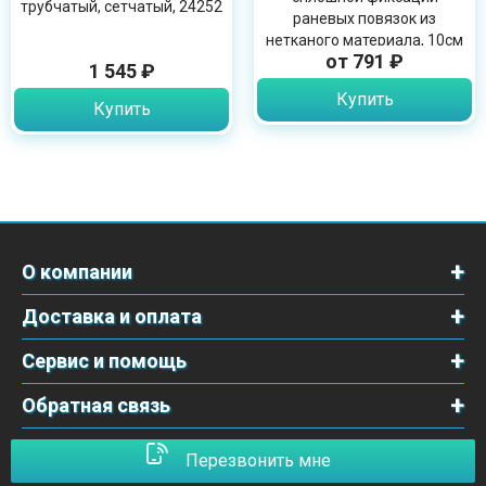
трубчатый, сетчатый, 24252
раневых повязок из
нетканого материала, 10см
от 791 ₽
х 10м, 900603
1 545 ₽
Купить
Купить
О компании
Доставка и оплата
Сервис и помощь
Обратная связь
Перезвонить мне