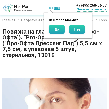
+7 (495) 268-02-57
НетРан
Москва
Заказать звонок
Медицинские товары
Главная
Салфетки и тампоны
Салфетки и повязки
Lohma
Ваш город
Москва
?
Повязка на глаз "Pro-Ophta" ("Про-
Офта"). "Prо-Ophta Dressing Pad"
("Про-Офта Дрессинг Пад") 5,5 см х
7,5 см, в упаковке 5 штук,
стерильная, 13019