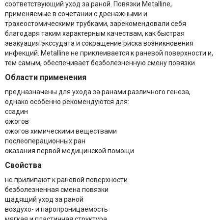
соответствующий уход за раной. Повязки Metalline,
применяемые в сочетании с дренажными и
трахеостомическими трубками, зарекомендовали себя
благодаря таким характерным качествам, как быстрая
эвакуация экссудата и сокращение риска возникновения
инфекций. Metalline не приклеивается к раневой поверхности и,
тем самым, обеспечивает безболезненную смену повязки.
Области применения
предназначены для ухода за ранами различного генеза,
однако особенно рекомендуются для:
ссадин
ожогов
ожогов химическими веществами
послеоперационных ран
оказания первой медицинской помощи
Свойства
не прилипают к раневой поверхности
безболезненная смена повязки
щадящий уход за раной
воздухо- и паропроницаемость
мягкая и пластичная структура