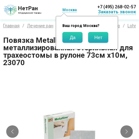
+7 (495) 268-02-57
НетРан
Москва
Заказать звонок
Медицинские товары
Главная
Лечение ран
Средства по производителю
Lohm
Ваш город
Москва
?
Повязка Metalline (Металлине)
металлизированная стерильная для
трахеостомы в рулоне 73см х10м,
23070