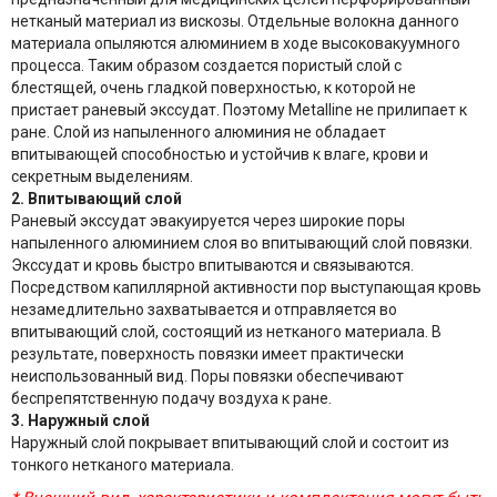
нетканый материал из вискозы. Отдельные волокна данного
материала опыляются алюминием в ходе высоковакуумного
процесса. Таким образом создается пористый слой с
блестящей, очень гладкой поверхностью, к которой не
пристает раневый экссудат. Поэтому Metalline не прилипает к
ране. Слой из напыленного алюминия не обладает
впитывающей способностью и устойчив к влаге, крови и
секретным выделениям.
2. Впитывающий слой
Раневый экссудат эвакуируется через широкие поры
напыленного алюминием слоя во впитывающий слой повязки.
Экссудат и кровь быстро впитываются и связываются.
Посредством капиллярной активности пор выступающая кровь
незамедлительно захватывается и отправляется во
впитывающий слой, состоящий из нетканого материала. В
результате, поверхность повязки имеет практически
неиспользованный вид. Поры повязки обеспечивают
беспрепятственную подачу воздуха к ране.
3. Наружный слой
Наружный слой покрывает впитывающий слой и состоит из
тонкого нетканого материала.