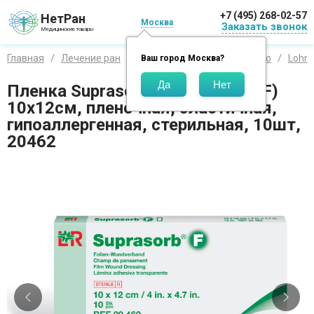
+7 (495) 268-02-57
НетРан
Москва
Заказать звонок
Медицинские товары
Главная
Лечение ран
Средства по производителю
Lohm
Ваш город
Москва
?
Пленка Suprasorb F (Супрасорб F)
10х12см, пленочная, эластичная,
гипоаллергенная, стерильная, 10шт,
20462