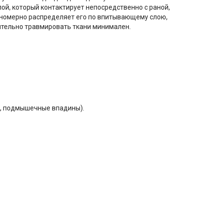
ой, который контактирует непосредственно с раной,
авномерно распределяет его по впитывающему слою,
нительно травмировать ткани минимален.
и, подмышечные впадины).