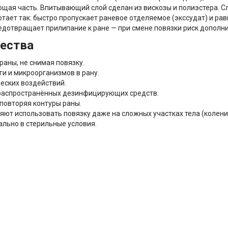
ая часть. Впитывающий слой сделан из вискозы и полиэстера. Сл
отает так: быстро пропускает раневое отделяемое (экссудат) и р
предотвращает прилипание к ране — при смене повязки риск допол
ества
аны, не снимая повязку.
и и микроорганизмов в рану.
еских воздействий.
распространённых дезинфицирующих средств.
 повторяя контуры раны.
яют использовать повязку даже на сложных участках тела (колен
льно в стерильные условия.