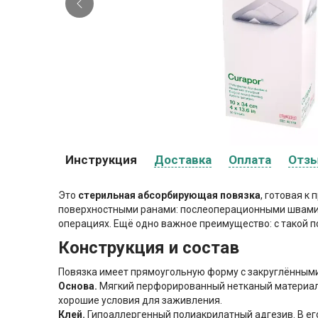
Инструкция
Доставка
Оплата
Отз
Это
стерильная абсорбирующая повязка
, готовая к
поверхностными ранами: послеоперационными швами,
операциях. Ещё одно важное преимущество: с такой 
Конструкция и состав
Повязка имеет прямоугольную форму с закруглёнными
Основа.
Мягкий перфорированный нетканый материал и
хорошие условия для заживления.
Клей.
Гипоаллергенный полиакрилатный адгезив. В его