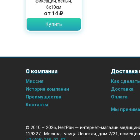
фиксации, белый,
6х10см
от 14 ₽
Купить
О компании
Доставка 
Миссия
Как сделать
История компании
Доставка
Преимущества
Оплата
Контакты
Мы приним
© 2010 – 2026,
НетРан — интернет-магазин медицин
129327
,
Москва
,
улица Ленская, дом 2/21, помещен
+7 (495) 268-02-57