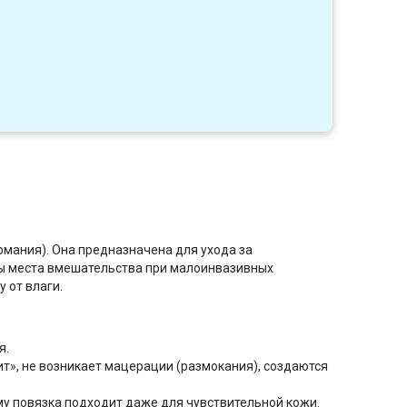
0
рмания). Она предназначена для ухода за
ы места вмешательства при малоинвазивных
 от влаги.
я.
», не возникает мацерации (размокания), создаются
му повязка подходит даже для чувствительной кожи.