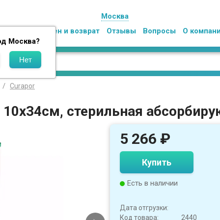
Москва
Оплата
Обмен и возврат
Отзывы
Вопросы
О компан
од
Москва
?
Curapor
, 10х34см, стерильная абсорбиру
5 266
₽
Купить
Есть в наличии
Дата отгрузки:
Код товара:
2440