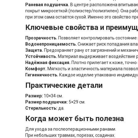
Раневая подушечка.
В центре расположена впитывающ
покрыт микросеткой (полиэстер/полиэтилен). Она раб
при этом сама остаётся сухой. Именно это свойство 
Ключевые свойства и преимущ
Прозрачность.
Позволяет контролировать состояние р
Водонепроницаемость.
Снижает риск попадания влаг
Защита.
Предохраняет рану от загрязнений и механич
Устойчивость.
Материал выдерживает воздействие 
Надёжная фиксация.
Плотно прилегает к коже, точно
Комфорт.
Мягкость и эластичность материала позвол
Гигиеничность.
Каждое изделие упаковано индивидуа
Практические детали
Размер:
10×34 см.
Размер подушечки:
5×29 см.
Стерильность:
да.
Когда может быть полезна
Для ухода за послеоперационными ранами.
При небольших травмах, порезах, ссадинах.