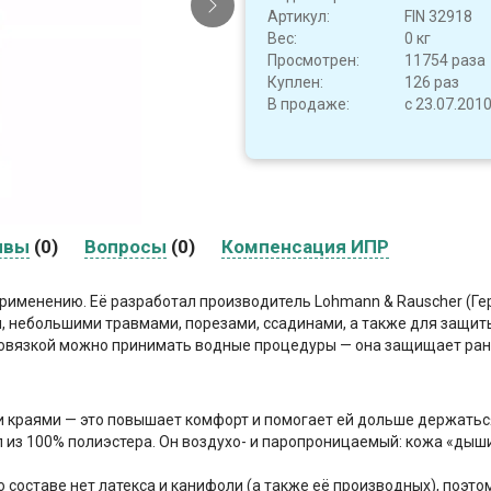
Артикул:
FIN 32918
Вес:
0 кг
Просмотрен:
11754 раза
Куплен:
126 раз
В продаже:
с 23.07.201
ывы
(0)
Вопросы
(0)
Компенсация ИПР
 применению. Её разработал производитель Lohmann & Rauscher (Ге
 небольшими травмами, порезами, ссадинами, а также для защит
повязкой можно принимать водные процедуры — она защищает рану
 краями — это повышает комфорт и помогает ей дольше держатьс
з 100% полиэстера. Он воздухо- и паропроницаемый: кожа «дышит
 составе нет латекса и канифоли (а также её производных), поэто