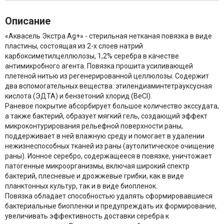
Описание
«Аквасель Экстра Ag+» - стерильная нетканая повязка в виде
пластины, состоящая из 2-х слоев натрий
карбоксиметилцеллюлозы, 1,2% серебра в качестве
антимикробного агента. Повязка прошита усиливающей
плетеной нитью из регенерированной целлюлозы. Содержит
два вспомогательных вещества: этилендиаминтетрауксусная
кислота (ЭДТА) и бензетоний хлорид (BeCl).
Раневое покрытие абсорбирует большое количество экссудата,
а также бактерий, образует мягкий гель, создающий эффект
микроконтурирования рельефной поверхности раны,
поддерживает в ней влажную среду и помогает в удалении
нежизнеспособных тканей из раны (аутолитическое очищение
раны). Ионное серебро, содержащееся в повязке, уничтожает
патогенные микроорганизмы, включая широкий спектр
бактерий, плесневые и дрожжевые грибки, как в виде
планктонных культур, так и в виде биопленок.
Повязка обладает способностью удалять сформировавшиеся
бактериальные биопленки и предупреждать их формирование,
увеличивать эффективность доставки серебра к