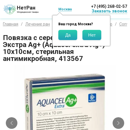
+7 (495) 268-02-57
НетРан
Москва
Заказать звонок
Медицинские товары
Главная
Лечение ран
Средства по производителю
Conva
Ваш город
Москва
?
Повязка с серебром Аквасель
Экстра Ag+ (Aquacel extra Ag+)
10х10см, стерильная
антимикробная, 413567