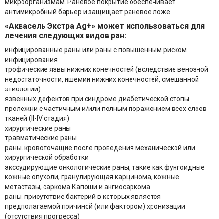
микроорганизмам. Раневое покрытие обеспечивает
антимикробный барьер и защищает раневое ложе.
«Аквасель Экстра Ag+» может использоваться для
лечения следующих видов ран:
инфицированные раны или раны с повышенным риском
инфицирования
трофические язвы нижних конечностей (вследствие венозной
недостаточности, ишемии нижних конечностей, смешанной
этиологии)
язвенных дефектов при синдроме диабетической стопы
пролежни с частичным и/или полным поражением всех слоев
тканей (II-IV стадия)
хирургические раны
травматические раны
раны, кровоточащие после проведения механической или
хирургической обработки
экссудирующие онкологические раны, такие как фунгоидные
кожные опухоли, гранулирующая карцинома, кожные
метастазы, саркома Капоши и ангиосаркома
раны, присутствие бактерий в которых является
предполагаемой причиной (или фактором) хронизации
(отсутствия прогресса)