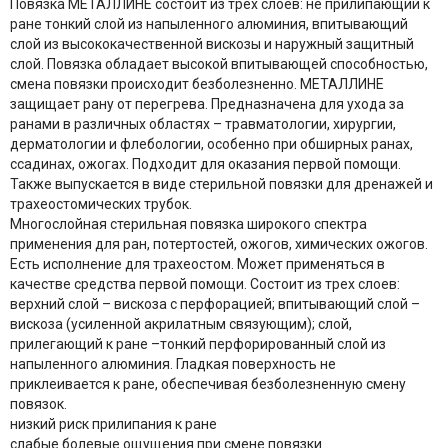
Повязка МЕТАЛЛИНЕ состоит из трех слоев: не прилипающий к
ране тонкий слой из напыленного алюминия, впитывающий
слой из высококачественной вискозы и наружный защитный
слой. Повязка обладает высокой впитывающей способностью,
смена повязки происходит безболезненно. МЕТАЛЛИНЕ
защищает рану от перегрева. Предназначена для ухода за
ранами в различных областях – травматологии, хирургии,
дерматологии и флебологии, особенно при обширных ранах,
ссадинах, ожогах. Подходит для оказания первой помощи.
Также выпускается в виде стерильной повязки для дренажей и
трахеостомических трубок.
Многослойная стерильная повязка широкого спектра
применения для ран, потертостей, ожогов, химических ожогов.
Есть исполнение для трахеостом. Может применяться в
качестве средства первой помощи. Состоит из трех слоев:
верхний слой – вискоза с перфорацией; впитывающий слой –
вискоза (усиленной акрилатным связующим); слой,
прилегающий к ране –тонкий перфорированный слой из
напыленного алюминия. Гладкая поверхность не
приклеивается к ране, обеспечивая безболезненную смену
повязок.
низкий риск прилипания к ране
слабые болевые ощущения при смене повязки