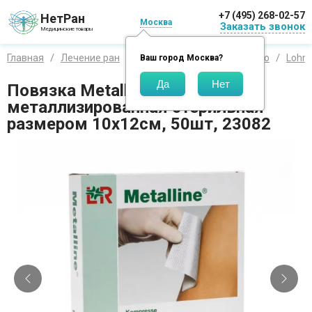
+7 (495) 268-02-57
НетРан
Москва
Заказать звонок
Медицинские товары
Главная
Лечение ран
Средства по производителю
Lohm
Ваш город
Москва
?
Повязка Metalline (Металлине)
металлизированная стерильная
размером 10х12см, 50шт, 23082