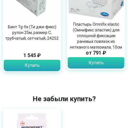
Пластырь Omnifix elastic
Бинт Tg-fix (Ти джи-фикс)
(Омнификс эластик) для
рулон 25м, размер C,
сплошной фиксации
трубчатый, сетчатый, 24252
раневых повязок из
нетканого материала, 10см
от 791 ₽
х 10м, 900603
1 545 ₽
Купить
Купить
Не забыли купить?