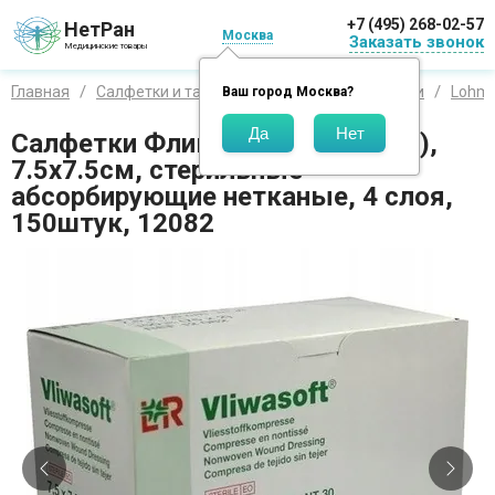
+7 (495) 268-02-57
НетРан
Москва
Заказать звонок
Медицинские товары
Главная
Салфетки и тампоны
Салфетки и повязки
Lohma
Ваш город
Москва
?
Салфетки Фливасофт (Vliwasoft),
7.5х7.5см, стерильные
абсорбирующие нетканые, 4 слоя,
150штук, 12082