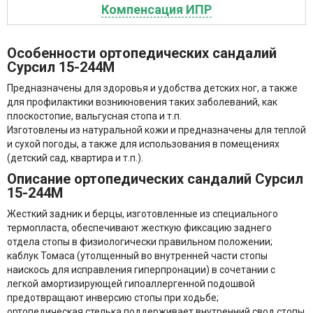
Компенсация ИПР
Особенности ортопедических сандалий
Сурсил 15-244M
Предназначены для здоровья и удобства детских ног, а также
для профилактики возникновения таких заболеваний, как
плоскостопие, вальгусная стопа и т.п.
Изготовлены из натуральной кожи и предназначены для теплой
и сухой погоды, а также для использования в помещениях
(детский сад, квартира и т.п.).
Описание ортопедических сандалий Сурсил
15-244M
Жесткий задник и берцы, изготовленные из специального
термопласта, обеспечивают жесткую фиксацию заднего
отдела стопы в физиологически правильном положении;
каблук Томаса (утолщенный во внутренней части стопы
наискось для исправления гиперпронации) в сочетании с
легкой амортизирующей гипоаллергенной подошвой
предотвращают инверсию стопы при ходьбе;
ортопедическая стелька поддерживает внутренний свод стопы