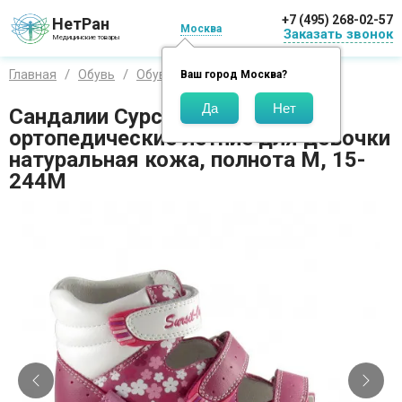
+7 (495) 268-02-57
НетРан
Москва
Заказать звонок
Медицинские товары
Главная
Обувь
Обувь для детей
Ваш город
Москва
?
Сандалии Сурсил-Орто
ортопедические летние для девочки
натуральная кожа, полнота M, 15-
244М