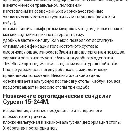
в анатомически правильном положении;
изготовлены из современных высококачественных
экологически чистых натуральных материалов (кожа или
нубук);
оптимальный и комфортный микроклимат для детских ножек;
мягкий задний кантик не натирает ножку;
удобные застежки-липучки Velcro позволяют достигнуть
оптимальной фиксации голеностопного сустава;
амортизирующая, износостойкая и гипоаллергенная подошва;
хорошая раскрываемость обуви для удобного одевания.
Лечебные ортопедические сандалии из натуральной кожи.
Плотно удерживают стопу ребенка в физиологически
правильном положении. Высокий жесткий задник
обеспечивает вальгусную постановку стопы. Каблук Томаса
предотвращает инверсию стопы при ходьбе.
Назначение ортопедических сандалий
Сурсил 15-244M:
исправление, лечение продольного и поперечного
плоскостопия у детей;
плоско-вальгусная и эквино-вальгусная деформация стопы;
Х-образная постановка ног;