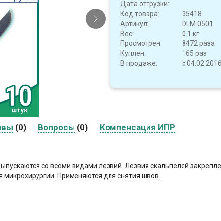
Дата отгрузки:
Код товара:
35418
Артикул:
DLM 0501
Вес:
0.1 кг
Просмотрен:
8472 раза
Куплен:
165 раз
В продаже:
с 04.02.201
ывы
(0)
Вопросы
(0)
Компенсация ИПР
пускаются со всеми видами лезвий. Лезвия скальпелей закрепле
я микрохирургии. Применяются для снятия швов.