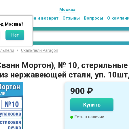
Москва
Оплата
Обмен и возврат
Отзывы
Вопросы
О компан
од
Москва
?
альпели
Скальпели Paragon
Сванн Мортон), № 10, стерильны
из нержавеющей стали, уп. 10шт
900
₽
Купить
Есть в наличии