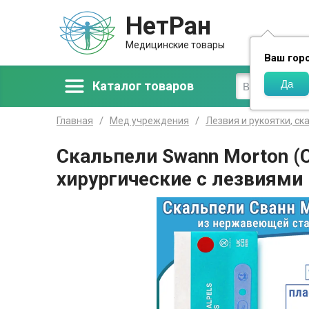
НетРан
Доставка
Медицинские товары
Ваш гор
Каталог товаров
Главная
Мед учреждения
Лезвия и рукоятки, ск
Скальпели Swann Morton (
хирургические с лезвиями 