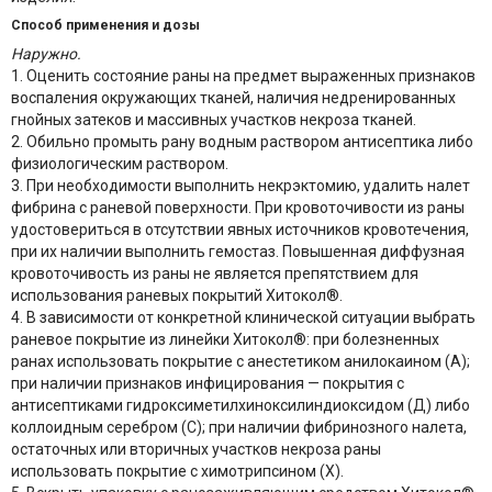
Способ применения и дозы
Наружно.
1. Оценить состояние раны на предмет выраженных признаков
воспаления окружающих тканей, наличия недренированных
гнойных затеков и массивных участков некроза тканей.
2. Обильно промыть рану водным раствором антисептика либо
физиологическим раствором.
3. При необходимости выполнить некрэктомию, удалить налет
фибрина с раневой поверхности. При кровоточивости из раны
удостовериться в отсутствии явных источников кровотечения,
при их наличии выполнить гемостаз. Повышенная диффузная
кровоточивость из раны не является препятствием для
использования раневых покрытий Хитокол®.
4. В зависимости от конкретной клинической ситуации выбрать
раневое покрытие из линейки Хитокол®: при болезненных
ранах использовать покрытие с анестетиком анилокаином (А);
при наличии признаков инфицирования — покрытия с
антисептиками гидроксиметилхиноксилиндиоксидом (Д) либо
коллоидным серебром (С); при наличии фибринозного налета,
остаточных или вторичных участков некроза раны
использовать покрытие с химотрипсином (Х).