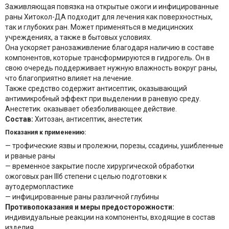
Заживляющая повязка на открытые ожоги и инфицированные
раны Хитокол-ДА подходит для лечения как поверхностных,
так и глубоких ран. Может применяться в медицинских
учреждениях, а также в бытовых условиях.
Она ускоряет ранозаживление благодаря наличию в составе
компонентов, которые трансформируются в гидрогель. Он в
свою очередь поддерживает нужную влажность вокруг раны,
что благоприятно влияет на лечение.
Также средство содержит антисептик, оказывающий
антимикробный эффект при выделении в раневую среду.
Анестетик оказывает обезболивающее действие.
Состав:
Хитозан, антисептик, анестетик
Показания к применению:
— трофические язвы и пролежни, порезы, ссадины, ушибленные
и рваные раны
— временное закрытие после хирургической обработки
ожоговых ран IIIб степени с целью подготовки к
аутодермопластике
— инфицированные раны различной глубины
Противопоказания и меры предосторожности:
индивидуальные реакции на компоненты, входящие в состав
изделия.