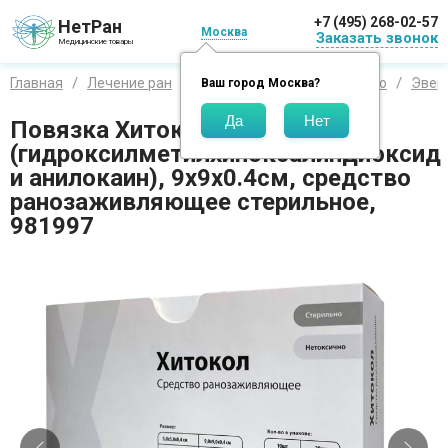
+7 (495) 268-02-57
НетРан
Москва
Заказать звонок
Медицинские товары
Главная
Лечение ран
Средства по производителю
Эверс
Ваш город
Москва
?
Повязка Хитокол-ДА
(гидроксилметилхиноксалиндиоксид
и анилокаин), 9х9х0.4см, средство
ранозаживляющее стерильное,
981997