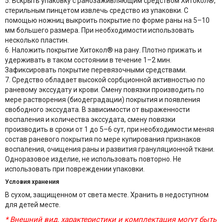
5. Вскрыть упаковку с ранозаживляющим средством Хитокол®,
стерильным пинцетом извлечь средство из упаковки. С
помощью ножниц выкроить покрытие по форме раны на 5–10
мм большего размера. При необходимости использовать
несколько пластин.
6. Наложить покрытие Хитокол® на рану. Плотно прижать и
удерживать в таком состоянии в течение 1–2 мин.
Зафиксировать покрытие перевязочными средствами.
7. Средство обладает высокой сорбционной активностью по
раневому экссудату и крови. Смену повязки производить по
мере растворения (биодеградации) покрытия и появления
свободного экссудата. В зависимости от выраженности
воспаления и количества экссудата, смену повязки
производить в сроки от 1 до 5–6 сут, при необходимости меняя
состав раневого покрытия по мере купирования признаков
воспаления, очищения раны и развития грануляционной ткани.
Одноразовое изделие, не использовать повторно. Не
использовать при повреждении упаковки.
Условия хранения
В сухом, защищенном от света месте. Хранить в недоступном
для детей месте.
* Внешний вид, характеристики и комплектация могут быть