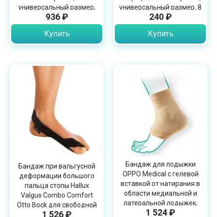
универсальный размер,
универсальный размер, 8
936 ₽
240 ₽
6071
шт., 6060
Купить
Купить
Бандаж для лодыжки
Бандаж при вальгусной
OPPO Medical с гелевой
деформации большого
вставкой от натирания в
пальца стопы Hallux
области медиальной и
Valgus Combo Comfort
латеральной лодыжек,
Otto Bock для свободной
1 524 ₽
6791
1 526 ₽
обуви, 509