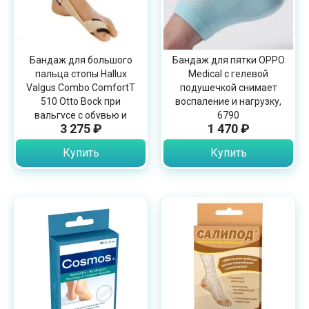
Бандаж для большого
Бандаж для пятки OPPO
пальца стопы Hallux
Medical с гелевой
Valgus Combo ComfortT
подушечкой снимает
510 Otto Bock при
воспаление и нагрузку,
вальгусе с обувью и
6790
3 275 ₽
1 470 ₽
ночью
Купить
Купить