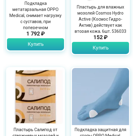
Подкладка
Пластырь для влажных
метатарзальная OPPO
мозолей Cosmos Hydro
Medical, снимает нагрузку
Active (Космос Гидро-
с суставов, при
Актив) действует как
поперечном
вторая кожа, 6шт, 536033
1 792 ₽
плоскостопии, гелевая,
152 ₽
6442
Купить
Купить
Пластырь Салипод от
Подкладка защитная для
стержневых мозолей и
стопы OPPO Medical,