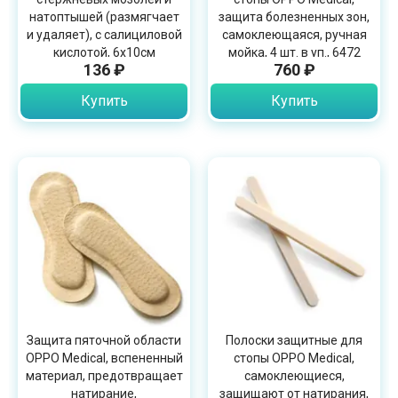
натоптышей (размягчает
защита болезненных зон,
и удаляет), с салициловой
самоклеющаяся, ручная
кислотой, 6х10см
мойка, 4 шт. в уп., 6472
136 ₽
760 ₽
Купить
Купить
Защита пяточной области
Полоски защитные для
OPPO Medical, вспененный
стопы OPPO Medical,
материал, предотвращает
самоклеющиеся,
натирание,
защищают от натирания,