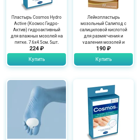
Пластырь Cosmos Hydro
Лейкопластырь
Active (Космос Гидро-
мозольный Салипод с
Актив) гидроактивный
салициловой кислотой
для влажных мозолей на
для размягчения и
пятке, 7.6х4.5см, 5шт,
удаления мозолей и
224 ₽
190 ₽
536013
натоптышей, 11шт
Купить
Купить