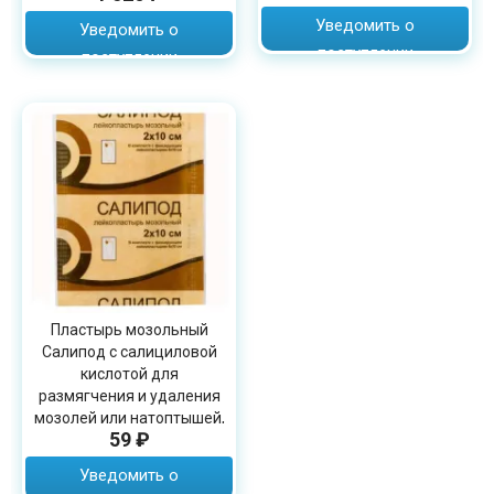
Уведомить о
Уведомить о
поступлении
поступлении
Пластырь мозольный
Салипод с салициловой
кислотой для
размягчения и удаления
мозолей или натоптышей,
59 ₽
2х10см
Уведомить о