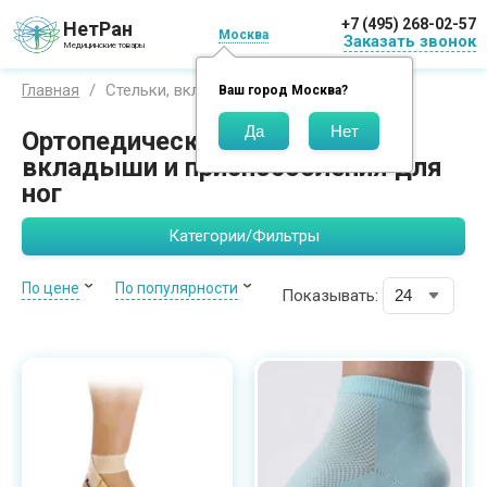
+7 (495) 268-02-57
НетРан
Москва
Заказать звонок
Медицинские товары
Стельки, вкладыши и приспособления
Главная
Ваш город
Москва
?
Ортопедические стельки,
вкладыши и приспособления для
ног
Категории/Фильтры
По цене
По популярности
Показывать: