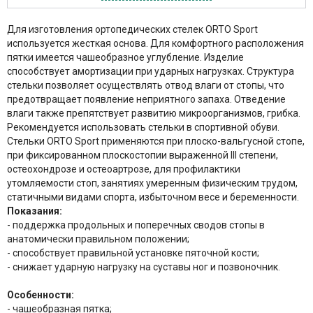
Для изготовления ортопедических стелек ORTO Sport
используется жесткая основа. Для комфортного расположения
пятки имеется чашеобразное углубление. Изделие
способствует амортизации при ударных нагрузках. Структура
стельки позволяет осуществлять отвод влаги от стопы, что
предотвращает появление неприятного запаха. Отведение
влаги также препятствует развитию микроорганизмов, грибка.
Рекомендуется использовать стельки в спортивной обуви.
Стельки ORTO Sport применяются при плоско-вальгусной стопе,
при фиксированном плоскостопии выраженной III степени,
остеохондрозе и остеоартрозе, для профилактики
утомляемости стоп, занятиях умеренным физическим трудом,
статичными видами спорта, избыточном весе и беременности.
Показания:
- поддержка продольных и поперечных сводов стопы в
анатомически правильном положении;
- способствует правильной установке пяточной кости;
- снижает ударную нагрузку на суставы ног и позвоночник.
Особенности:
- чашеобразная пятка;