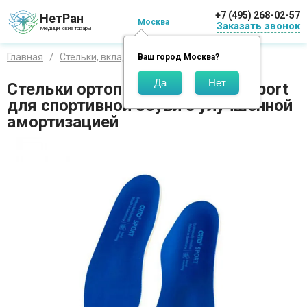
+7 (495) 268-02-57
НетРан
Москва
Заказать звонок
Медицинские товары
Главная
Стельки, вкладыши и приспособления
Ваш город
Москва
?
Стельки ортопедические Orto Sport
для спортивной обуви с улучшенной
амортизацией