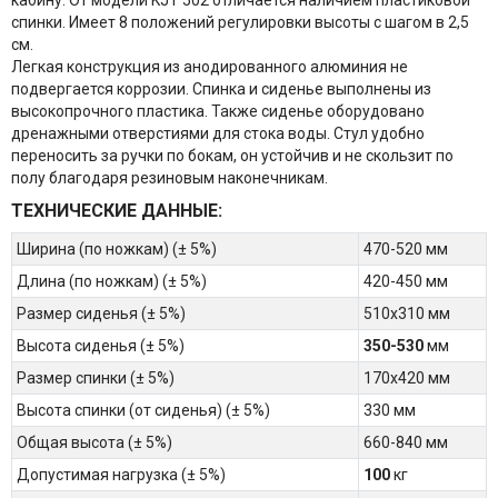
кабину. От модели KJT 502 отличается наличием пластиковой
спинки. Имеет 8 положений регулировки высоты с шагом в 2,5
см.
Легкая конструкция из анодированного алюминия не
подвергается коррозии. Спинка и сиденье выполнены из
высокопрочного пластика. Также сиденье оборудовано
дренажными отверстиями для стока воды. Стул удобно
переносить за ручки по бокам, он устойчив и не скользит по
полу благодаря резиновым наконечникам.
ТЕХНИЧЕСКИЕ ДАННЫЕ:
Ширина (по ножкам) (± 5%)
470-520 мм
Длина (по ножкам) (± 5%)
420-450 мм
Размер сиденья (± 5%)
510х310 мм
Высота сиденья (± 5%)
350-530
мм
Размер спинки (± 5%)
170х420 мм
Высота спинки (от сиденья) (± 5%)
330 мм
Общая высота (± 5%)
660-840 мм
Допустимая нагрузка (± 5%)
100
кг