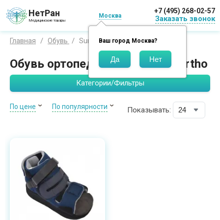
+7 (495) 268-02-57
НетРан
Москва
Заказать звонок
Медицинские товары
Sursil-Ortho
Главная
Обувь
Ваш город
Москва
?
Обувь ортопедическая Sursil-Ortho
Категории/Фильтры
По цене
По популярности
Показывать: