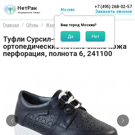
+7 (495) 268-02-57
НетРан
Москва
Заказать звонок
Медицинские товары
Главная
Обувь
Женская
Ваш город
Москва
?
Туфли Сурсил-Орто женские
ортопедические летние синие кожа
перфорация, полнота 6, 241100