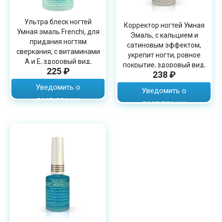
Ультра блеск ногтей
Корректор ногтей Умная
Умная эмаль Frenchi, для
Эмаль, с кальцием и
придания ногтям
сатиновым эффектом,
сверкания, с витаминами
укрепит ногти, ровное
А и Е, здоровый вид,
покрытие, здоровый вид,
225 ₽
объем 11мл
238 ₽
объем 15мл
Уведомить о
Уведомить о
поступлении
поступлении