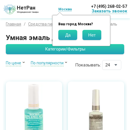
+7 (495) 268-02-57
НетРан
Москва
Заказать звонок
Медицинские товары
Умная эмаль
Главная
Средства гигиены
Бренды
Ваш город
Москва
?
Умная эмаль для ногтей
Категории/Фильтры
По цене
По популярности
Показывать: