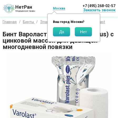
+7 (495) 268-02-57
НетРан
Москва
Заказать звонок
Медицинские товары
Главная
Бинты
Эластичные
Hartmann
Varolast
Ваш город
Москва
?
Бинт Вароласт плюс (Varolast Plus) с
цинковой массой для давящей
многодневной повязки