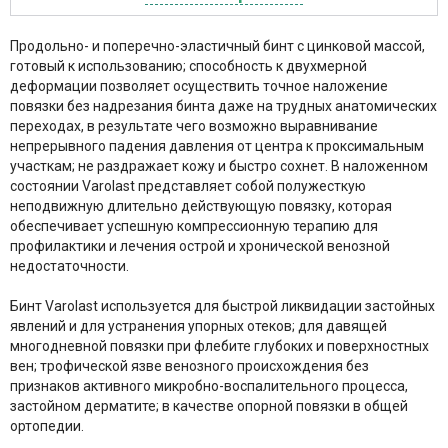
Продольно- и поперечно-эластичный бинт с цинковой массой,
готовый к использованию; способность к двухмерной
деформации позволяет осуществить точное наложение
повязки без надрезания бинта даже на трудных анатомических
переходах, в результате чего возможно выравнивание
непрерывного падения давления от центра к проксимальным
участкам; не раздражает кожу и быстро сохнет. В наложенном
состоянии Varolast представляет собой полужесткую
неподвижную длительно действующую повязку, которая
обеспечивает успешную компрессионную терапию для
профилактики и лечения острой и хронической венозной
недостаточности.
Бинт Varolast используется для быстрой ликвидации застойных
явлений и для устранения упорных отеков; для давящей
многодневной повязки при флебите глубоких и поверхностных
вен; трофической язве венозного происхождения без
признаков активного микробно-воспалительного процесса,
застойном дерматите; в качестве опорной повязки в общей
ортопедии.