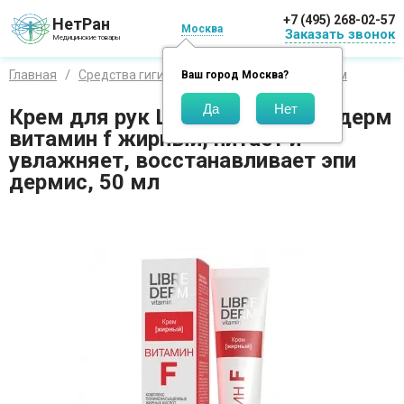
+7 (495) 268-02-57
НетРан
Москва
Заказать звонок
Медицинские товары
Главная
Средства гигиены
Бренды
Либридерм
Ваш город
Москва
?
Крем для рук Librederm / Либридерм
витамин f жирный, питает и
увлажняет, восстанавливает эпи
дермис, 50 мл