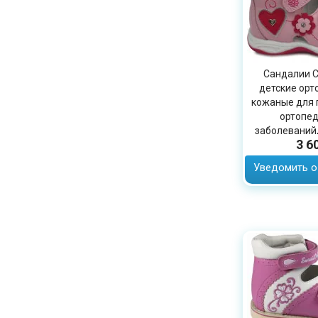
Сандалии С
детские орт
кожаные для 
ортопед
заболеваний,
3 6
24
Уведомить о