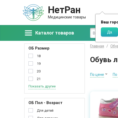
НетРан
Доставка
Медицинские товары
Ваш гор
Каталог товаров
Главная
Обу
ОБ Размер
18
Обувь л
19
20
По цене
По
21
Показать другие
ОБ Пол - Возраст
Для детей