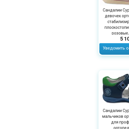
Сандалии Сур
девочек орт
стабилизи
плоскостопии
розовые,
5 1
Уведомить о
Сандалии Сур
мальчиков ор
для проф
ортопед