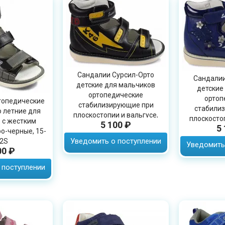
Сандалии Сурсил-Орто
Сандалии
детские для мальчиков
детские
ортопедические
ортоп
топедические
стабилизирующие при
стабили
 летние для
плоскостопии и вальгусе,
плоскостоп
 с жестким
5 100 ₽
кожаные, 15-318M
5
синие
о-черные, 15-
Уведомить о поступлении
2S
Уведомить
00 ₽
 поступлении