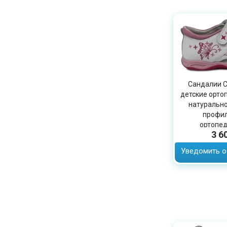
Сандалии С
детские орто
натурально
профил
ортопед
3 6
заболевани
Уведомить о