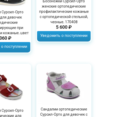
Босоножки Сурсил-Орто
женские ортопедические
профилактические кожаные
 Сурсил-Орто
с ортопедической стелькой,
 для девочек
черные, 170408
едические
5 600 ₽
зирующие при
и кожаные, цвет
Уведомить о поступлении
 360 ₽
й, 15-324M
 о поступлении
Сандалии ортопедические
 Сурсил-Орто
Сурсил-Орто для девочек с
ические для