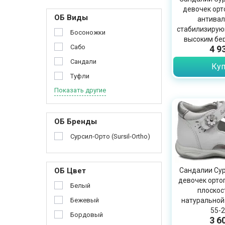
девочек орт
ОБ Виды
антивал
стабилизирующ
Босоножки
высоким бер
Сабо
4 9
Сандали
Куп
Туфли
Показать другие
ОБ Бренды
Сурсил-Орто (Sursil-Ortho)
ОБ Цвет
Сандалии Сур
девочек орто
Белый
плоскос
Бежевый
натуральной 
55-
Бордовый
3 6