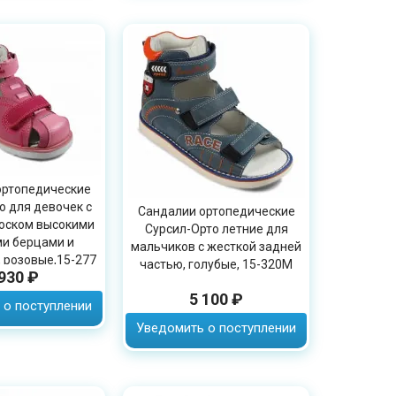
ортопедические
о для девочек с
Сандалии ортопедические
оском высокими
Сурсил-Орто летние для
и берцами и
мальчиков с жесткой задней
 розовые,15-277
частью, голубые, 15-320M
 930 ₽
5 100 ₽
 о поступлении
Уведомить о поступлении