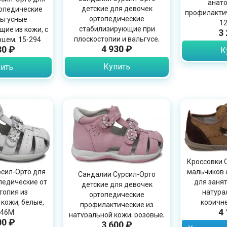
анат
детские для девочек
опедические
профилакти
ортопедические
ьгусные
12
стабилизирующие при
ие из кожи, с
3
плоскостопии и вальгусе,
цем, 15-294
4 930 ₽
30 ₽
цвет фуксия, 15-300
К
Купить
ить
Кроссовки 
сил-Орто для
мальчиков 
Сандалии Сурсил-Орто
педические от
для занят
детские для девочек
топия из
натура
ортопедические
кожи, белые,
коричне
профилактические из
4
246M
натуральной кожи, розовые,
00 ₽
3 600 ₽
55-245M