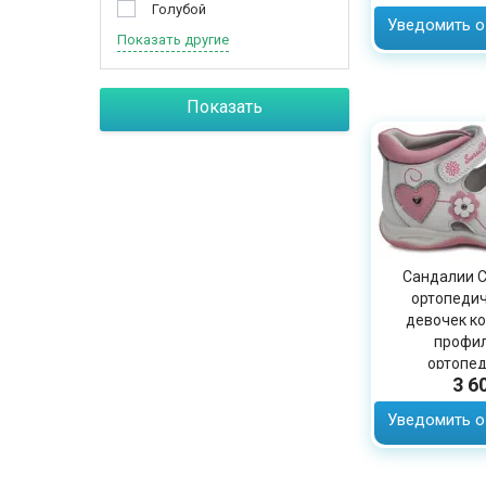
Голубой
Уведомить о
Показать другие
Показать
Сандалии С
ортопедич
девочек к
профил
ортопед
3 6
заболевани
Уведомить о