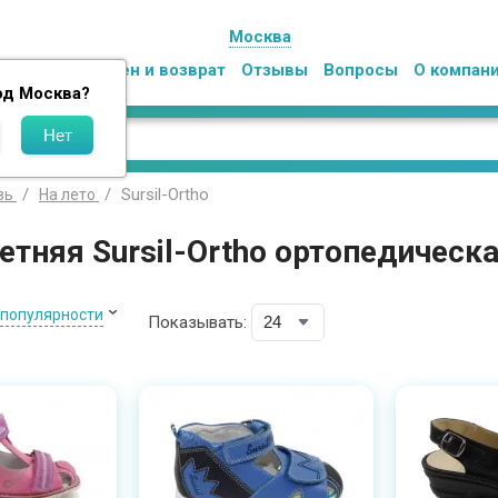
Москва
Оплата
Обмен и возврат
Отзывы
Вопросы
О компан
од
Москва
?
Sursil-Ortho
вь
На лето
етняя Sursil-Ortho ортопедическ
 популярности
Показывать: