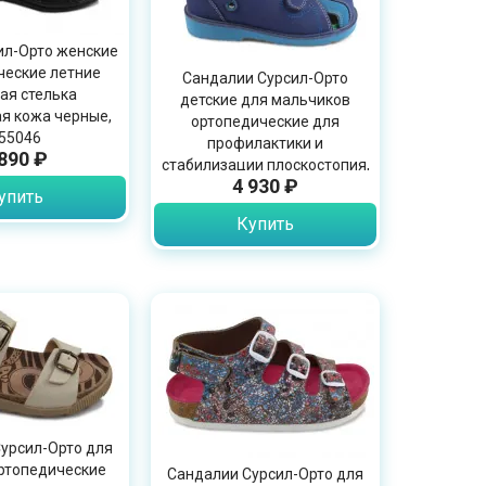
ил-Орто женские
ческие летние
Сандалии Сурсил-Орто
ая стелька
детские для мальчиков
я кожа черные,
ортопедические для
55046
профилактики и
 890 ₽
стабилизации плоскостопия,
4 930 ₽
синие, 15-276
упить
Купить
урсил-Орто для
ртопедические
Сандалии Сурсил-Орто для