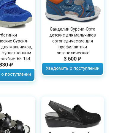
Сандалии Сурсил-Орто
уботинки
детские для мальчиков
еские Сурсил-
ортопедические для
 для мальчиков,
профилактики
х с уплотненным
ортопедических
3 600 ₽
голубые, 65-144
заболеваний, голубые, 55-
 830 ₽
253M
Уведомить о поступлении
 о поступлении