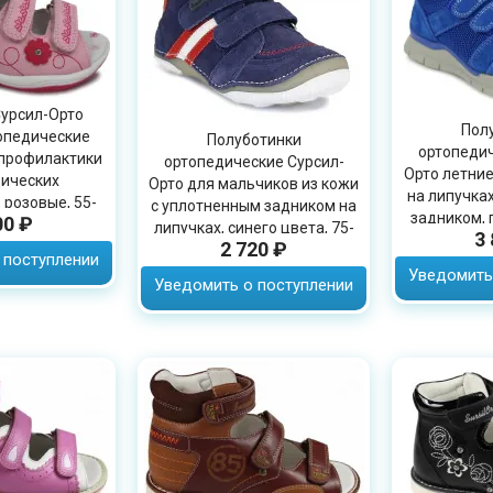
урсил-Орто
Пол
опедические
Полуботинки
ортопедич
профилактики
ортопедические Сурсил-
Орто летние
ических
Орто для мальчиков из кожи
на липучка
 розовые, 55-
с уплотненным задником на
задником, 
00 ₽
4M
липучках, синего цвета, 75-
3
2 720 ₽
015
 поступлении
Уведомить
Уведомить о поступлении