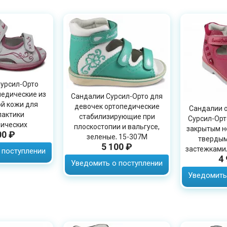
урсил-Орто
педические из
Сандалии Сурсил-Орто для
й кожи для
девочек ортопедические
Сандалии 
актики
стабилизирующие при
Сурсил-Орт
ических
плоскостопии и вальгусе,
закрытым н
00 ₽
й, 55-240M
зеленые, 15-307M
твердым
5 100 ₽
застежками,
 поступлении
4
Уведомить о поступлении
Уведомить