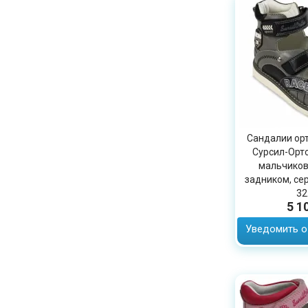
Сандалии ор
Сурсил-Орто
мальчиков
задником, сер
32
5 1
Уведомить о