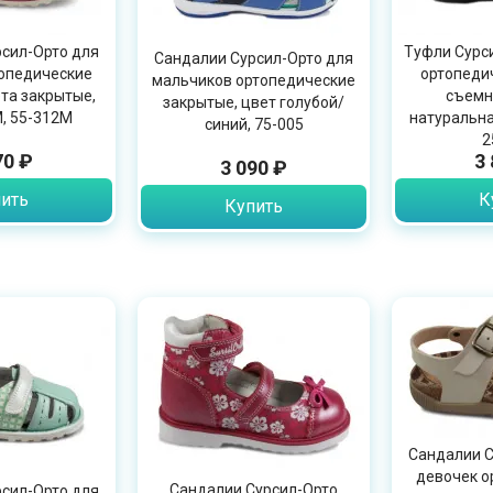
сил-Орто для
Туфли Сурс
Сандалии Сурсил-Орто для
опедические
ортопеди
мальчиков ортопедические
та закрытые,
съемн
закрытые, цвет голубой/
, 55-312M
натуральна
синий, 75-005
2
70 ₽
3
3 090 ₽
ить
К
Купить
Сандалии С
девочек о
Сандалии Сурсил-Орто
сил-Орто для