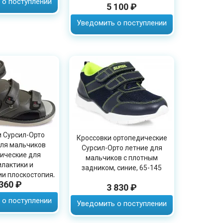
 о поступлении
5 100 ₽
Уведомить о поступлении
 Сурсил-Орто
Кроссовки ортопедические
для мальчиков
Сурсил-Орто летние для
ические для
мальчиков с плотным
лактики и
задником, синие, 65-145
и плоскостопия,
 360 ₽
, 15-309M
3 830 ₽
 о поступлении
Уведомить о поступлении