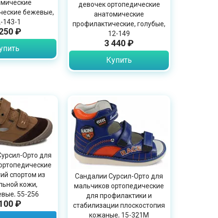
омические
девочек ортопедические
ческие бежевые,
анатомические
-143-1
профилактические, голубые,
 250 ₽
12-149
3 440 ₽
упить
Купить
Сурсил-Орто для
ортопедические
ий спортом из
Сандалии Сурсил-Орто для
льной кожи,
мальчиков ортопедические
вые, 55-256
для профилактики и
 100 ₽
стабилизации плоскостопия
кожаные, 15-321M