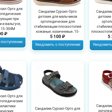
сил-Орто для
Сандалии Сурсил-Орто
Сандалии
опедические
детские для мальчиков
детские
рующие при
ортопедические для
ортоп
 и вальгусе,
стабилизации плоскостопия
стабили
 15-304M
кожаные, коричневые, 15-
плоскостопи
00 ₽
5 100 ₽
5
323M
черны
 поступлении
Уведомить о поступлении
Уведомить
сил-Орто для
топедические
Сандалии
илактики
Сандалии Сурсил-Орто для
ортопед
ических