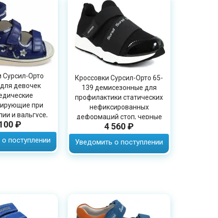
 Сурсил-Орто
Кроссовки Сурсил-Орто 65-
 для девочек
139 демисезонные для
едические
профилактики статических
зирующие при
нефиксированных
ии и вальгусе,
деформаций стоп, черные
 100 ₽
, 15-305M
4 560 ₽
 о поступлении
Уведомить о поступлении