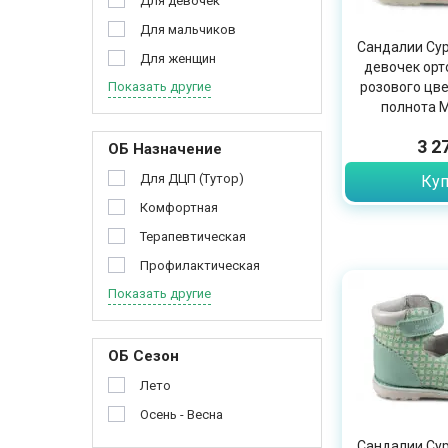
Для девочек
Для мальчиков
Сандалии Сур
Для женщин
девочек орт
Показать другие
розового цве
полнота M
3 2
ОБ Назначение
Для ДЦП (Тутор)
Куп
Комфортная
Терапевтическая
Профилактическая
Показать другие
ОБ Сезон
Лето
Осень - Весна
Сандалии Сур