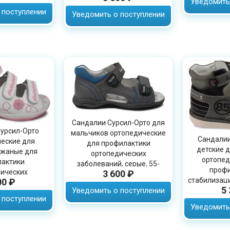
Уведомить
 поступлении
Уведомить о поступлении
Сандалии Сурсил-Орто для
урсил-Орто
мальчиков ортопедические
Сандалии
еские для
для профилактики
детские 
ожаные для
ортопедических
ортопед
актики
заболеваний, серые, 55-
профи
ических
3 600 ₽
252M
стабилизаци
00 ₽
й, 55-241M
5
Уведомить о поступлении
серые
 поступлении
Уведомить