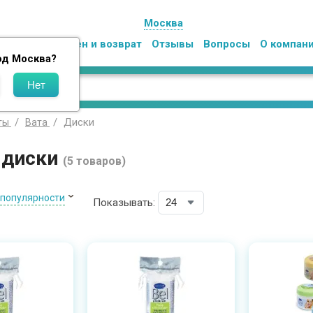
Москва
Оплата
Обмен и возврат
Отзывы
Вопросы
О компан
од
Москва
?
Диски
ты
Вата
 диски
(5 товаров)
 популярности
Показывать: