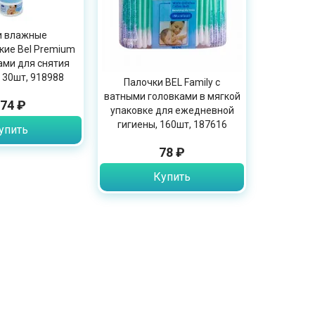
и влажные
кие Bel Premium
ами для снятия
 30шт, 918988
Палочки BEL Family с
ватными головками в мягкой
74 ₽
упаковке для ежедневной
гигиены, 160шт, 187616
упить
78 ₽
Купить