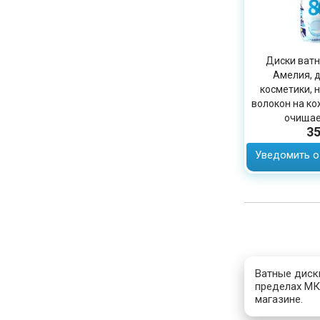
Диски ватн
Амелия, д
косметики, 
волокон на ко
очищае
35
Уведомить о
Ватные диски
пределах МКА
магазине.