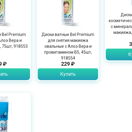
Диск
косметичес
с минерал
макияжа,
 Bel Premium
Диски ватные Bel Premium
Алоэ Вера и
для снятия макияжа
3
 75шт, 918553
овальные с Алоэ Вера и
провитамином B5, 45шт,
К
918554
9 ₽
229 ₽
ить
Купить