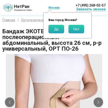
+7 (495) 268-02-57
НетРан
Москва
Заказать звонок
Медицинские товары
Главная
Ортопедические изделия
Экотен
Ваш город
Москва
?
Бандаж ЭКОТЕН
послеоперационный
абдоминальный, высота 26 см, р-р
универсальный, OPT ПО-26