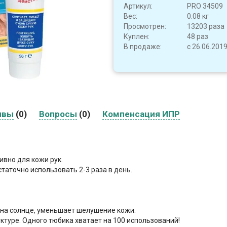
Артикул:
PRO 34509
Вес:
0.08 кг
Просмотрен:
13203 раза
Куплен:
48 раз
В продаже:
с 26.06.201
ывы
(0)
Вопросы
(0)
Компенсация ИПР
вно для кожи рук.
таточно использовать 2-3 раза в день.
на солнце, уменьшает шелушение кожи.
туре. Одного тюбика хватает на 100 использований!