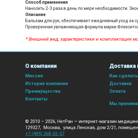
Способ применения
Наносить 2-3 раза в день по мере необходимости. Эк
Описание
Бальзам для рук, обеспечивает ежедневный уход за с
Проверенная увлажняющая формула марки Флекситол, 
* Внешний вид, характеристики и комплектация 
О компании
Доставка 
Миссия
Как сделать
История компании
Доставка
Преимущества
Оплата
Контакты
Мы приним
© 2010 – 2026,
НетРан — интернет-магазин медицин
129327
,
Москва
,
улица Ленская, дом 2/21, помещен
+7 (495) 268-02-57