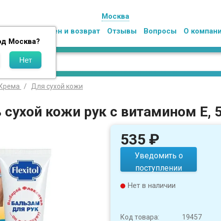
Москва
Оплата
Обмен и возврат
Отзывы
Вопросы
О компан
од
Москва
?
Крема
Для сухой кожи
сухой кожи рук с витамином Е, 
535
₽
Уведомить о
поступлении
Нет в наличии
Код товара:
19457