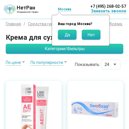
+7 (495) 268-02-57
НетРан
Москва
Заказать звонок
Медицинские товары
Главная
Средства гигиены
Средства для рук
Крема
Ваш город
Москва
?
Крема для сухой кожи рук
Категории/Фильтры
По цене
По популярности
Показывать: