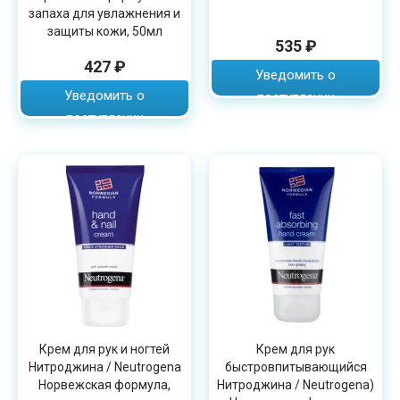
запаха для увлажнения и
защиты кожи, 50мл
535 ₽
427 ₽
Уведомить о
Уведомить о
поступлении
поступлении
Крем для рук и ногтей
Крем для рук
Нитроджина / Neutrogena
быстровпитывающийся
Норвежская формула,
Нитроджина / Neutrogena)