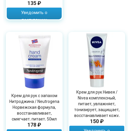
135 ₽
Уведомить о
поступлении
Крем для рук Нивея /
Крем для рук с запахом
Nivea комплексный,
Нитроджина / Neutrogena
питает, увлажняет,
Норвежская формула,
тонизирует, защищает,
восстанавливает,
восстанавливает кожу,
смягчает, питает, 50мл
150 ₽
75мл
178 ₽
Уведомить о