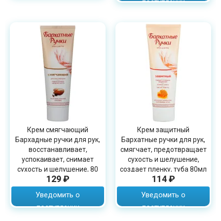
поступлении
Крем смягчающий
Крем защитный
Бархадные ручки для рук,
Бархатные ручки для рук,
восстанавливает,
смягчает, предотвращает
успокаивает, снимает
сухость и шелушение,
сухость и шелушение, 80
создает пленку, туба 80мл
129 ₽
114 ₽
мл
Уведомить о
Уведомить о
поступлении
поступлении