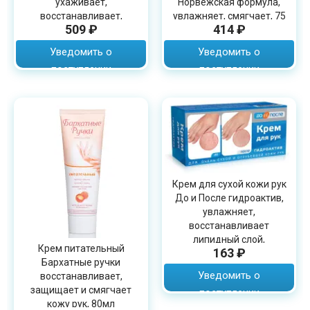
ухаживает,
Норвежская формула,
восстанавливает,
увлажняет, смягчает, 75
509 ₽
414 ₽
увлажняет 75мл
мл
Уведомить о
Уведомить о
поступлении
поступлении
Крем для сухой кожи рук
До и После гидроактив,
увлажняет,
восстанавливает
липидный слой,
Крем питательный
163 ₽
разглаживает, 100мл
Бархатные ручки
Уведомить о
восстанавливает,
защищает и смягчает
поступлении
кожу рук, 80мл