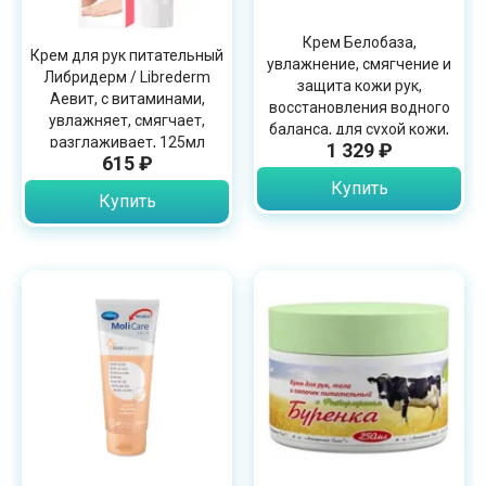
Крем Белобаза,
Крем для рук питательный
увлажнение, смягчение и
Либридерм / Librederm
защита кожи рук,
Аевит, с витаминами,
восстановления водного
увлажняет, смягчает,
баланса, для сухой кожи,
разглаживает, 125мл
1 329 ₽
100г
615 ₽
Купить
Купить