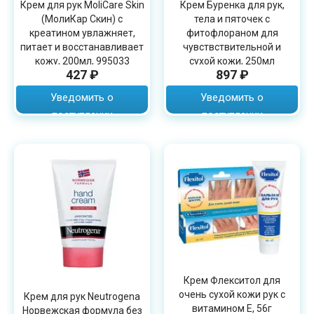
Крем для рук MoliCare Skin
Крем Буренка для рук,
(МолиКар Скин) с
тела и пяточек с
креатином увлажняет,
фитофлораном для
питает и восстанавливает
чувствствительной и
кожу, 200мл, 995033
сухой кожи, 250мл
427 ₽
897 ₽
Уведомить о
Уведомить о
поступлении
поступлении
Крем Флекситол для
очень сухой кожи рук с
Крем для рук Neutrogena
витамином Е, 56г
Норвежская формула без