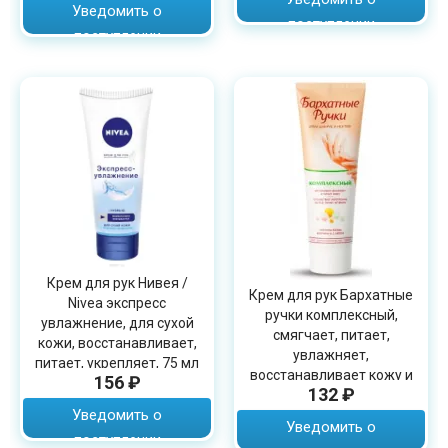
Уведомить о
поступлении
поступлении
Крем для рук Нивея /
Крем для рук Бархатные
Nivea экспресс
ручки комплексный,
увлажнение, для сухой
смягчает, питает,
кожи, восстанавливает,
увлажняет,
питает, укрепляет, 75 мл
восстанавливает кожу и
156 ₽
132 ₽
ногти, 80 мл
Уведомить о
Уведомить о
поступлении