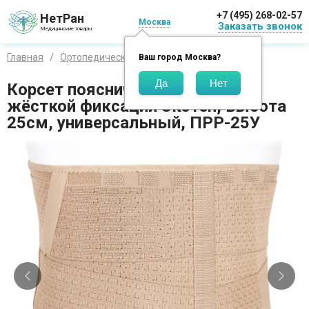
+7 (495) 268-02-57
НетРан
Москва
Заказать звонок
Медицинские товары
Главная
Ортопедические изделия
Экотен
Ваш город
Москва
?
Корсет пояснично-крестцовый
жёсткой фиксации Экотен, высота
25см, универсальный, ПРР-25У