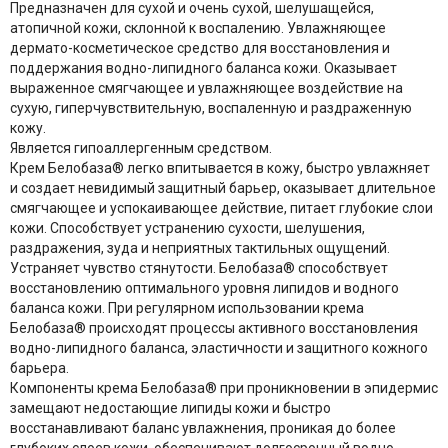
Предназначен для сухой и очень сухой, шелушащейся,
атопичной кожи, склонной к воспалению. Увлажняющее
дермато-косметическое средство для восстановления и
поддержания водно-липидного баланса кожи. Оказывает
выраженное смягчающее и увлажняющее воздействие на
сухую, гиперчувствительную, воспаленную и раздраженную
кожу.
Является гипоаллергенным средством.
Крем Белобаза
®
легко впитывается в кожу, быстро увлажняет
и создает невидимый защитный барьер, оказывает длительное
смягчающее и успокаивающее действие, питает глубокие слои
кожи. Способствует устранению сухости, шелушения,
раздражения, зуда и неприятных тактильных ощущений.
Устраняет чувство стянутости. Белобаза
®
способствует
восстановлению оптимального уровня липидов и водного
баланса кожи. При регулярном использовании крема
Белобаза
®
происходят процессы активного восстановления
водно-липидного баланса, эластичности и защитного кожного
барьера.
Компоненты крема Белобаза
®
при проникновении в эпидермис
замещают недостающие липиды кожи и быстро
восстанавливают баланс увлажнения, проникая до более