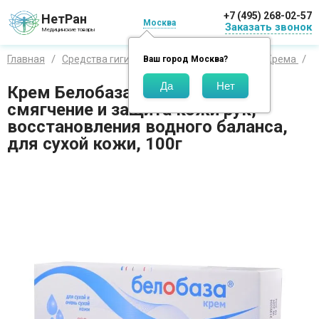
+7 (495) 268-02-57
НетРан
Москва
Заказать звонок
Медицинские товары
Главная
Средства гигиены
Средства для рук
Крема
Д
Ваш город
Москва
?
Крем Белобаза, увлажнение,
смягчение и защита кожи рук,
восстановления водного баланса,
для сухой кожи, 100г