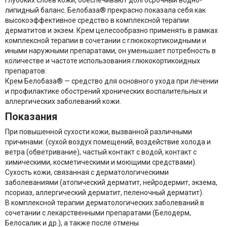
глубоких слоев кожи, обеспечивают долгосрочный водно-
липидный баланс. Белобаза
®
прекрасно показала себя как
высокоэффективное средство в комплексной терапии
дерматитов и экзем. Крем целесообразно применять в рамках
комплексной терапии в сочетании с глюкокортикоидными и
иными наружными препаратами, он уменьшает потребность в
количестве и частоте использования глюкокортикоидных
препаратов.
Крем Белобаза
®
— средство для основного ухода при лечении
и профилактике обострений хронических воспалительных и
аллергических заболеваний кожи.
Показания
При повышенной сухости кожи, вызванной различными
причинами: (сухой воздух помещений, воздействие холода и
ветра (обветривание), частый контакт с водой, контакт с
химическими, косметическими и моющими средствами).
Сухость кожи, связанная с дерматологическими
заболеваниями (атопический дерматит, нейродермит, экзема,
псориаз, аллергический дерматит, пеленочный дерматит).
В комплексной терапии дерматологических заболеваний в
сочетании с лекарственными препаратами (Белодерм,
Белосалик и др.), а также после отмены