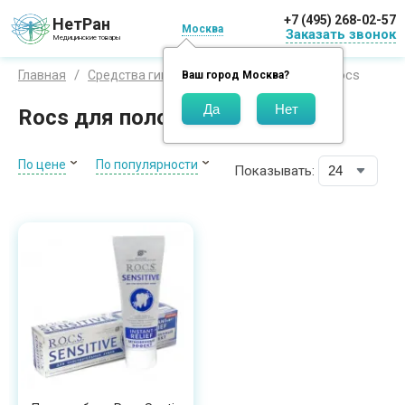
+7 (495) 268-02-57
НетРан
Москва
Заказать звонок
Медицинские товары
Рокс / Rocs
Главная
Средства гигиены
Бренды
Ваш город
Москва
?
Rocs для полости рта
По цене
По популярности
Показывать: