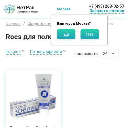
+7 (495) 268-02-57
НетРан
Москва
Заказать звонок
Медицинские товары
Рокс / Rocs
Главная
Средства гигиены
Бренды
Ваш город
Москва
?
Rocs для полости рта
По цене
По популярности
Показывать: