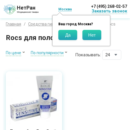
+7 (495) 268-02-57
НетРан
Москва
Заказать звонок
Медицинские товары
Рокс / Rocs
Главная
Средства гигиены
Бренды
Ваш город
Москва
?
Rocs для полости рта
По цене
По популярности
Показывать: