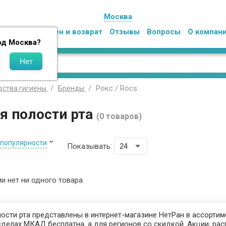
Москва
Оплата
Обмен и возврат
Отзывы
Вопросы
О компан
од
Москва
?
Рокс / Rocs
дства гигиены
Бренды
я полости рта
(0 товаров)
 популярности
Показывать:
ии нет ни одного товара.
ости рта представлены в интернет-магазине НетРан в ассортиме
делах МКАД бесплатна, а для регионов со скидкой. Акции, рас