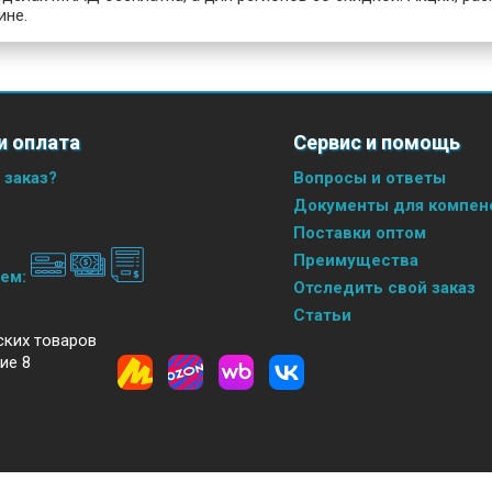
ине.
и оплата
Сервис и помощь
 заказ?
Вопросы и ответы
Документы для компенс
Поставки оптом
Преимущества
аем:
Отследить свой заказ
Статьи
ских товаров
ие 8