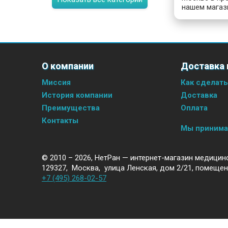
нашем магаз
О компании
Доставка 
Миссия
Как сделать
История компании
Доставка
Преимущества
Оплата
Контакты
Мы приним
© 2010 – 2026,
НетРан — интернет-магазин медицин
129327
,
Москва
,
улица Ленская, дом 2/21, помещен
+7 (495) 268-02-57