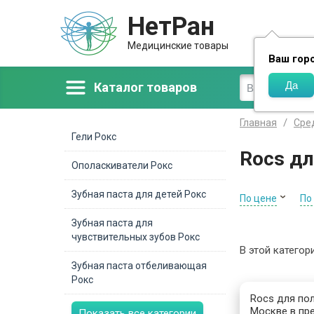
НетРан
Доставка
Медицинские товары
Ваш гор
Каталог товаров
Главная
Сре
Гели Рокс
Rocs дл
Ополаскиватели Рокс
Зубная паста для детей Рокс
По цене
По
Зубная паста для
чувствительных зубов Рокс
В этой категор
Зубная паста отбеливающая
Рокс
Rocs для пол
Москве в пре
Показать все категории