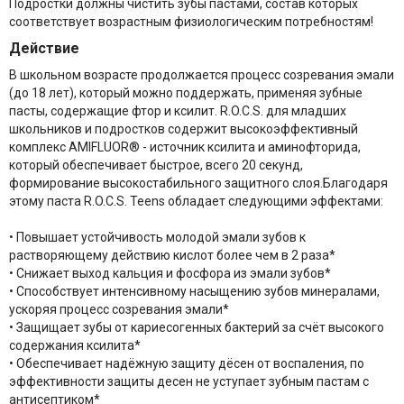
Подростки должны чистить зубы пастами, состав которых
соответствует возрастным физиологическим потребностям!
Действие
В школьном возрасте продолжается процесс созревания эмали
(до 18 лет), который можно поддержать, применяя зубные
пасты, содержащие фтор и ксилит. R.O.C.S. для младших
школьников и подростков содержит высокоэффективный
комплекс AMIFLUOR® - источник ксилита и аминофторида,
который обеспечивает быстрое, всего 20 секунд,
формирование высокостабильного защитного слоя.Благодаря
этому паста R.O.C.S. Teens обладает следующими эффектами:
• Повышает устойчивость молодой эмали зубов к
растворяющему действию кислот более чем в 2 раза*
• Снижает выход кальция и фосфора из эмали зубов*
• Способствует интенсивному насыщению зубов минералами,
ускоряя процесс созревания эмали*
• Защищает зубы от кариесогенных бактерий за счёт высокого
содержания ксилита*
• Обеспечивает надёжную защиту дёсен от воспаления, по
эффективности защиты десен не уступает зубным пастам с
антисептиком*