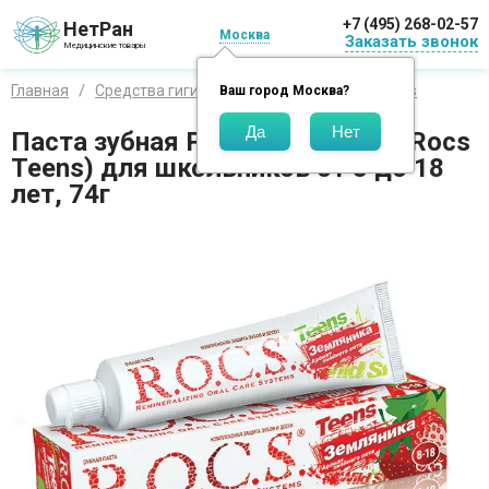
+7 (495) 268-02-57
НетРан
Москва
Заказать звонок
Медицинские товары
Главная
Средства гигиены
Бренды
Рокс / Rocs
Ваш город
Москва
?
Паста зубная Рокс Земляника (Rocs
Teens) для школьников от 8 до 18
лет, 74г